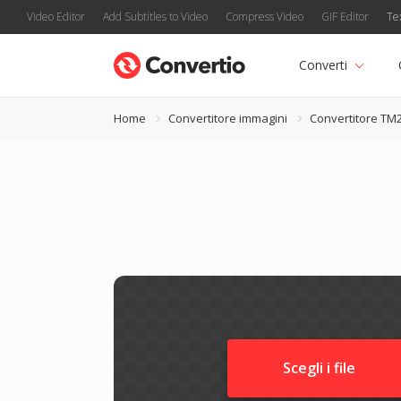
Video Editor
Add Subtitles to Video
Compress Video
GIF Editor
Te
Converti
Home
Convertitore immagini
Convertitore TM
Scegli i file