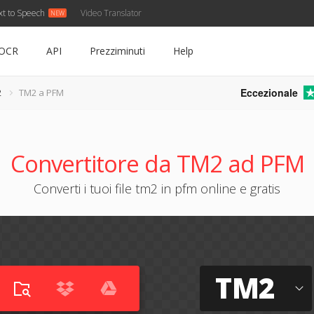
xt to Speech
Video Translator
OCR
API
Prezziminuti
Help
Eccezionale
2
TM2 a PFM
Convertitore da TM2 ad PFM
Converti i tuoi file tm2 in pfm online e gratis
TM2