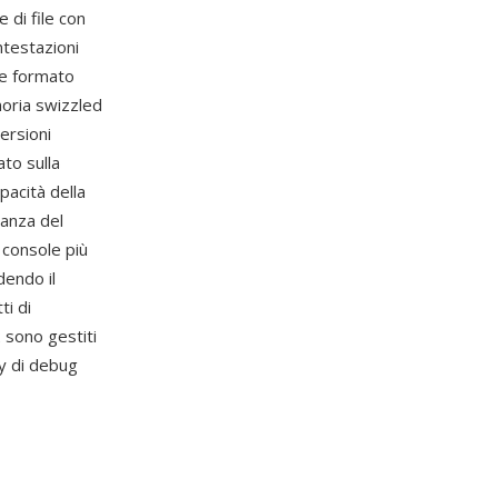
 di file con
ntestazioni
 e formato
moria swizzled
ersioni
ato sulla
pacità della
tanza del
 console più
dendo il
ti di
 sono gestiti
ty di debug