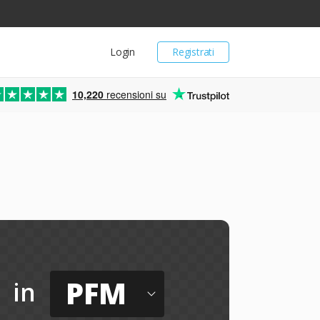
Login
Registrati
10,220
recensioni su
PFM
in