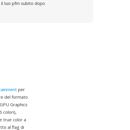
il tuo pfm subito dopo
tainment
per
re del formato
a GPU Graphics
 colori),
 e true color a
to al flag di