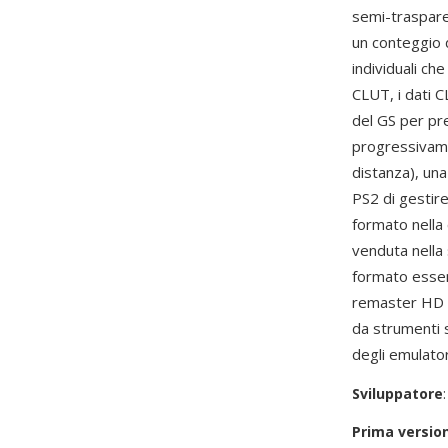
semi-trasparen
un conteggio d
individuali c
CLUT, i dati 
del GS per pre
progressivamen
distanza), una
PS2 di gestire
formato nella 
venduta nella
formato essen
remaster HD e 
da strumenti s
degli emulator
Sviluppatore
Prima versio