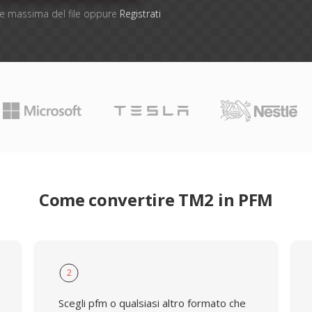
one massima del file oppure
Registrati
Come convertire TM2 in PFM
2
Scegli pfm o qualsiasi altro formato che