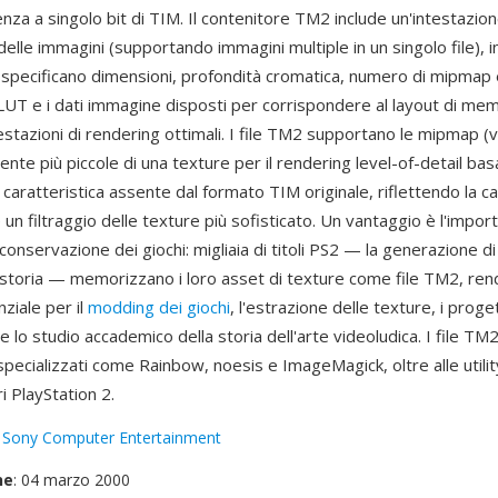
za a singolo bit di TIM. Il contenitore TM2 include un'intestazione
elle immagini (supportando immagini multiple in un singolo file), i
he specificano dimensioni, profondità cromatica, numero di mipmap
CLUT e i dati immagine disposti per corrispondere al layout di me
stazioni di rendering ottimali. I file TM2 supportano le mipmap (v
te più piccole di una texture per il rendering level-of-detail bas
 caratteristica assente dal formato TIM originale, riflettendo la ca
 un filtraggio delle texture più sofisticato. Un vantaggio è l'impor
conservazione dei giochi: migliaia di titoli PS2 — la generazione di
 storia — memorizzano i loro asset di texture come file TM2, ren
ziale per il
modding dei giochi
, l'estrazione delle texture, i proget
lo studio accademico della storia dell'arte videoludica. I file TM2
pecializzati come Rainbow, noesis e ImageMagick, oltre alle utili
i PlayStation 2.
:
Sony Computer Entertainment
ne
: 04 marzo 2000