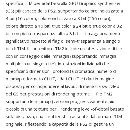
specifica TIM per adattarsi alla GPU Graphics Synthesizer
(GS) più capace della PS2, supportando colore indicizzato a
4 bit (16 colori), colore indicizzato a 8 bit (256 colori),
colore diretto a 16 bit, true color a 24 bit e true color a 32
bit con piena trasparenza alfa a 8 bit — un aggiornamento
significativo rispetto al flag di semi-trasparenza a singolo
bit di TIM. Il contenitore TM2 include un'intestazione di file
con un conteggio delle immagini (supportando immagini
multiple in un singolo file), intestazioni individuali che
specificano dimensioni, profondità cromatica, numero di
mipmap e formato CLUT, i dati CLUT e i dati immagine
disposti per corrispondere al layout di memoria swizzled
del GS per prestazioni di rendering ottimali. I file TM2
supportano le mipmap (versioni progressivamente più
piccole di una texture per il rendering level-of-detail basato
sulla distanza), una caratteristica assente dal formato TIM
originale, riflettendo la capacità della PS2 di gestire un