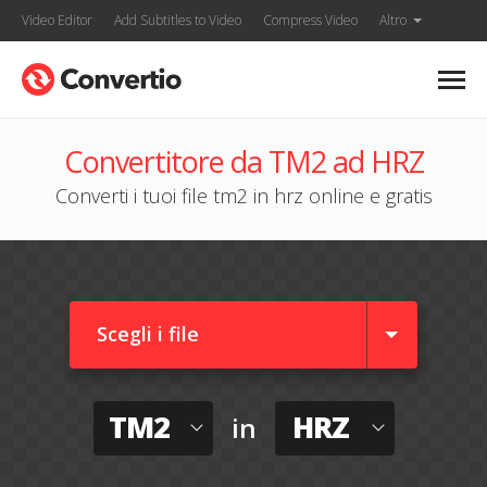
Video Editor
Add Subtitles to Video
Compress Video
Altro
Convertitore da TM2 ad HRZ
Converti i tuoi file tm2 in hrz online e gratis
Scegli i file
TM2
HRZ
in