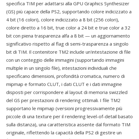
specifica TIM per adattarsi alla GPU Graphics Synthesizer
(GS) più capace della PS2, supportando colore indicizzato a
4 bit (16 colori), colore indicizzato a 8 bit (256 colori),
colore diretto a 16 bit, true color a 24 bit e true color a 32
bit con piena trasparenza alfa a 8 bit — un aggiornamento
significativo rispetto al flag di semi-trasparenza a singolo
bit di TIM. Il contenitore TM2 include un'intestazione di file
con un conteggio delle immagini (supportando immagini
multiple in un singolo file), intestazioni individuali che
specificano dimensioni, profondità cromatica, numero di
mipmap e formato CLUT, i dati CLUT e i dati immagine
disposti per corrispondere al layout di memoria swizzled
del GS per prestazioni di rendering ottimali. I file TM2
supportano le mipmap (versioni progressivamente più
piccole di una texture per il rendering level-of-detail basato
sulla distanza), una caratteristica assente dal formato TIM
originale, riflettendo la capacità della PS2 di gestire un