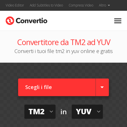
Video Editor
Add Subtitles to Video
Compress Video
Altro
Convertitore da TM2 ad YUV
Converti i tuoi file tm2 in yuv online e gratis
Scegli i file
TM2
YUV
in