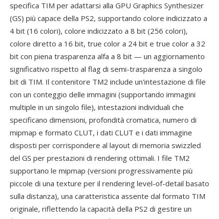
specifica TIM per adattarsi alla GPU Graphics Synthesizer
(GS) più capace della PS2, supportando colore indicizzato a
4 bit (16 colori), colore indicizzato a 8 bit (256 colori),
colore diretto a 16 bit, true color a 24 bit e true color a 32
bit con piena trasparenza alfa a 8 bit — un aggiornamento
significativo rispetto al flag di semi-trasparenza a singolo
bit di TIM. Il contenitore TM2 include un'intestazione di file
con un conteggio delle immagini (supportando immagini
multiple in un singolo file), intestazioni individuali che
specificano dimensioni, profondità cromatica, numero di
mipmap e formato CLUT, i dati CLUT e i dati immagine
disposti per corrispondere al layout di memoria swizzled
del GS per prestazioni di rendering ottimali. I file TM2
supportano le mipmap (versioni progressivamente più
piccole di una texture per il rendering level-of-detail basato
sulla distanza), una caratteristica assente dal formato TIM
originale, riflettendo la capacità della PS2 di gestire un