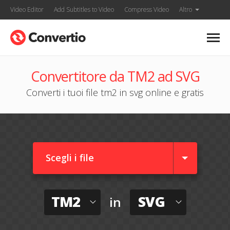
Video Editor
Add Subtitles to Video
Compress Video
Altro
Convertitore da TM2 ad SVG
Converti i tuoi file tm2 in svg online e gratis
Scegli i file
TM2
SVG
in