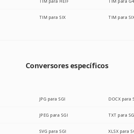
TIM para HEIF
TIM para G
TIM para SIX
TIM para SI
Conversores específicos
JPG para SGI
DOCX para 
JPEG para SGI
TXT para SG
SVG para SGI
XLSX para S