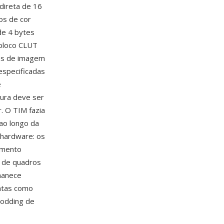
direta de 16
os de cor
de 4 bytes
 bloco CLUT
dos de imagem
especificadas
e
gura deve ser
. O TIM fazia
ao longo da
 hardware: os
amento
s de quadros
manece
ntas como
modding de