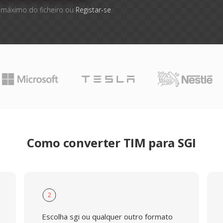
 máximo do ficheiro ou
Registar-se
Como converter TIM para SGI
2
Escolha sgi ou qualquer outro formato