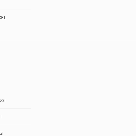
4
XEL
SGI
I
GI