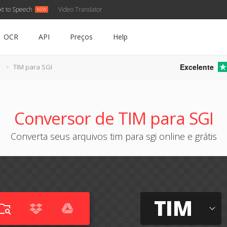
xt to Speech
Video Translator
OCR
API
Preços
Help
Excelente
M
TIM para SGI
Conversor de TIM para SGI
Converta seus arquivos tim para sgi online e grátis
TIM