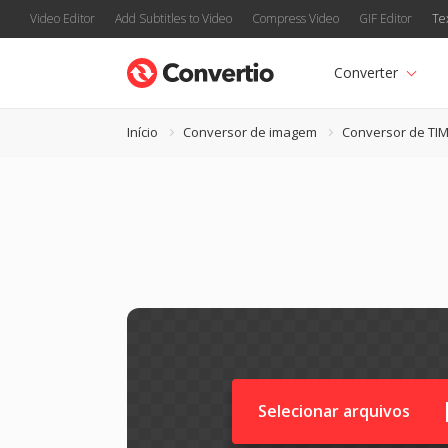
Video Editor
Add Subtitles to Video
Compress Video
GIF Editor
Te
Converter
Início
Conversor de imagem
Conversor de TI
Selecionar arquivos