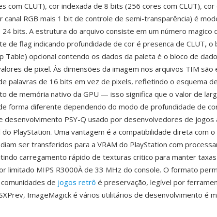
res com CLUT), cor indexada de 8 bits (256 cores com CLUT), cor 
por canal RGB mais 1 bit de controle de semi-transparência) é mod
 24 bits. A estrutura do arquivo consiste em um número magico 
te de flag indicando profundidade de cor é presenca de CLUT, o
p Table) opcional contendo os dados da paleta é o bloco de da
alores de pixel. Às dimensões da imagem nos arquivos TIM são 
e palavras de 16 bits em vez de pixels, refletindo o esquema d
 de memória nativo da GPU — isso significa que o valor de lar
de forma diferente dependendo do modo de profundidade de cor
 de desenvolvimento PSY-Q usado por desenvolvedores de jogos 
l do PlayStation. Uma vantagem é a compatibilidade direta com o
diam ser transferidos para a VRAM do PlayStation com process
tindo carregamento rápido de texturas critico para manter taxa
or limitado MIPS R3000À de 33 MHz do console. O formato per
s comunidades de
jogos retrô
é preservação, legível por ferrame
XPrev, ImageMagick é vários utilitários de desenvolvimento é 