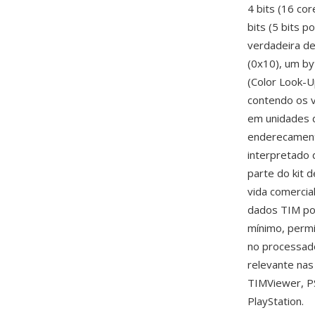
4 bits (16 co
bits (5 bits 
verdadeira de
(0x10), um by
(Color Look-U
contendo os v
em unidades d
enderecamento
interpretado 
parte do kit
vida comercia
dados TIM po
mínimo, permi
no processad
relevante na
TIMViewer, PS
PlayStation.