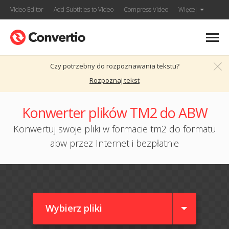
Video Editor
Add Subtitles to Video
Compress Video
Więcej
Czy potrzebny do rozpoznawania tekstu?
Rozpoznaj tekst
Konwerter plików TM2 do ABW
Konwertuj swoje pliki w formacie tm2 do formatu
abw przez Internet i bezpłatnie
Wybierz pliki