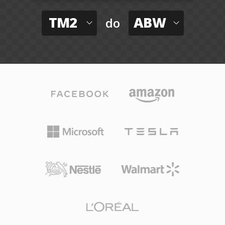
TM2
ABW
do