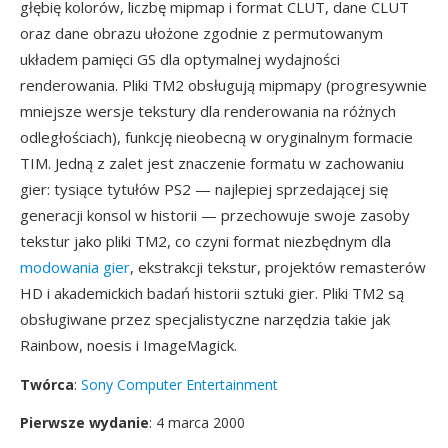
głębię kolorów, liczbę mipmap i format CLUT, dane CLUT
oraz dane obrazu ułożone zgodnie z permutowanym
układem pamięci GS dla optymalnej wydajności
renderowania. Pliki TM2 obsługują mipmapy (progresywnie
mniejsze wersje tekstury dla renderowania na różnych
odległościach), funkcję nieobecną w oryginalnym formacie
TIM. Jedną z zalet jest znaczenie formatu w zachowaniu
gier: tysiące tytułów PS2 — najlepiej sprzedającej się
generacji konsol w historii — przechowuje swoje zasoby
tekstur jako pliki TM2, co czyni format niezbędnym dla
modowania gier
, ekstrakcji tekstur, projektów remasterów
HD i akademickich badań historii sztuki gier. Pliki TM2 są
obsługiwane przez specjalistyczne narzędzia takie jak
Rainbow, noesis i ImageMagick.
Twórca
:
Sony Computer Entertainment
Pierwsze wydanie
: 4 marca 2000