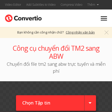
Video Editor
Add Subtitles to Video
Compress Video
Thêm
Bạn không cần công nhận chữ?
Công nhận văn bản
Công cụ chuyển đổi TM2 sang
ABW
Chuyển đổi file tm2 sang abw trực tuyến và miễn
phí
Chọn Tập tin