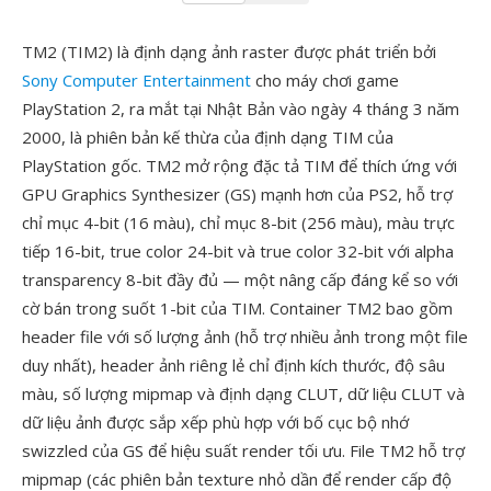
TM2 (TIM2) là định dạng ảnh raster được phát triển bởi
Sony Computer Entertainment
cho máy chơi game
PlayStation 2, ra mắt tại Nhật Bản vào ngày 4 tháng 3 năm
2000, là phiên bản kế thừa của định dạng TIM của
PlayStation gốc. TM2 mở rộng đặc tả TIM để thích ứng với
GPU Graphics Synthesizer (GS) mạnh hơn của PS2, hỗ trợ
chỉ mục 4-bit (16 màu), chỉ mục 8-bit (256 màu), màu trực
tiếp 16-bit, true color 24-bit và true color 32-bit với alpha
transparency 8-bit đầy đủ — một nâng cấp đáng kể so với
cờ bán trong suốt 1-bit của TIM. Container TM2 bao gồm
header file với số lượng ảnh (hỗ trợ nhiều ảnh trong một file
duy nhất), header ảnh riêng lẻ chỉ định kích thước, độ sâu
màu, số lượng mipmap và định dạng CLUT, dữ liệu CLUT và
dữ liệu ảnh được sắp xếp phù hợp với bố cục bộ nhớ
swizzled của GS để hiệu suất render tối ưu. File TM2 hỗ trợ
mipmap (các phiên bản texture nhỏ dần để render cấp độ