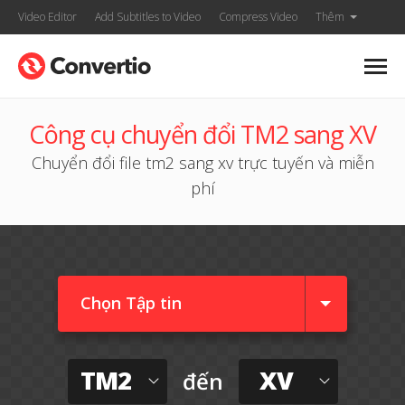
Video Editor
Add Subtitles to Video
Compress Video
Thêm
Công cụ chuyển đổi TM2 sang XV
Chuyển đổi file tm2 sang xv trực tuyến và miễn
phí
Chọn Tập tin
TM2
XV
đến