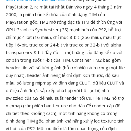
PlayStation 2, ra mắt tại Nhật Bản vào ngày 4 tháng 3 năm
2000, là phiên bản kế thừa của định dạng TIM của
PlayStation gốc. TM2 mở rộng đặc tả TIM để thích ứng với
GPU Graphics Synthesizer (GS) mạnh hơn của PS2, hỗ trợ
chỉ mục 4-bit (16 màu), chỉ mục 8-bit (256 màu), màu trực
tiếp 16-bit, true color 24-bit và true color 32-bit với alpha
transparency 8-bit đầy đủ — một nâng cấp đáng kể so với
cờ bán trong suốt 1-bit của TIM. Container TM2 bao gồm
header file với số lượng ảnh (hỗ trợ nhiều ảnh trong một file
duy nhất), header ảnh riêng lẻ chỉ định kích thước, độ sâu
màu, số lượng mipmap và định dạng CLUT, dữ liệu CLUT và
dữ liệu ảnh được sắp xếp phù hợp với bố cục bộ nhớ
swizzled của GS để hiệu suất render tối ưu. File TM2 hỗ trợ
mipmap (các phiên bản texture nhỏ dần để render cấp độ
chi tiết theo khoảng cách), một tính năng không có trong
định dạng TIM gốc, phản ánh khả năng xử lý lọc texture tinh
vi hơn của PS2. Một ưu điểm là tầm quan trọng của định