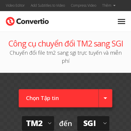
Video Editor
Add Subtitles to Video
Compress Video
Thêm
Công cụ chuyển đổi TM2 sang SGI
Chuyển đổi file tm2 sang sgi trực tuyến và miễn
phí
Chọn Tập tin
TM2
SGI
đến