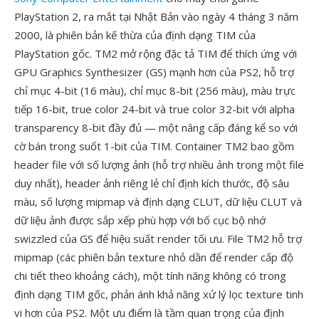
PlayStation 2, ra mắt tại Nhật Bản vào ngày 4 tháng 3 năm
2000, là phiên bản kế thừa của định dạng TIM của
PlayStation gốc. TM2 mở rộng đặc tả TIM để thích ứng với
GPU Graphics Synthesizer (GS) mạnh hơn của PS2, hỗ trợ
chỉ mục 4-bit (16 màu), chỉ mục 8-bit (256 màu), màu trực
tiếp 16-bit, true color 24-bit và true color 32-bit với alpha
transparency 8-bit đầy đủ — một nâng cấp đáng kể so với
cờ bán trong suốt 1-bit của TIM. Container TM2 bao gồm
header file với số lượng ảnh (hỗ trợ nhiều ảnh trong một file
duy nhất), header ảnh riêng lẻ chỉ định kích thước, độ sâu
màu, số lượng mipmap và định dạng CLUT, dữ liệu CLUT và
dữ liệu ảnh được sắp xếp phù hợp với bố cục bộ nhớ
swizzled của GS để hiệu suất render tối ưu. File TM2 hỗ trợ
mipmap (các phiên bản texture nhỏ dần để render cấp độ
chi tiết theo khoảng cách), một tính năng không có trong
định dạng TIM gốc, phản ánh khả năng xử lý lọc texture tinh
vi hơn của PS2. Một ưu điểm là tầm quan trọng của định