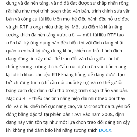
dụng và đa nền tảng, và nó đã đạt được sự chấp nhận rộng
rãi: hầu như mọi trình soạn thảo văn bản, trình chỉnh sửa văn
bản và công cụ tài liệu trên mọi hệ điều hành đều hỗ trợ đọc
và ghi RTF trong nhiều thập kỷ. Một ưu điểm là khả năng
tương thích đa nền tảng vượt trội — một tài liệu RTF tạo
trên bất kỳ ứng dụng nào đều hiển thị với định dạng nhất
quán trên bất kỳ ứng dụng khác, khiến nó trở thành định
dạng đáng tin cậy nhất để trao đổi văn bản giữa các hệ
thống không tương thích. Cấu trúc dựa trên văn bản mang
lại lợi ích khác: các tệp RTF kháng hỏng, dễ dàng được tạo
bởi chương trình (chỉ cần nối chuỗi ký tự) và có thể gỡ lỗi
bằng cách đọc đánh dấu thô trong trình soạn thảo văn bản.
Mặc dù RTF thiếu các tính năng hiện đại như theo dõi thay
đổi và điều khiển bố cục nâng cao, và Microsoft đã tuyên bố
đóng băng đặc tả tại phiên bản 1.9.1 vào năm 2008, định
dạng này vẫn tồn tại như một lựa chọn trao đổi đáng tin cậy
khi không thể đảm bảo khả năng tương thích
DOCX
.