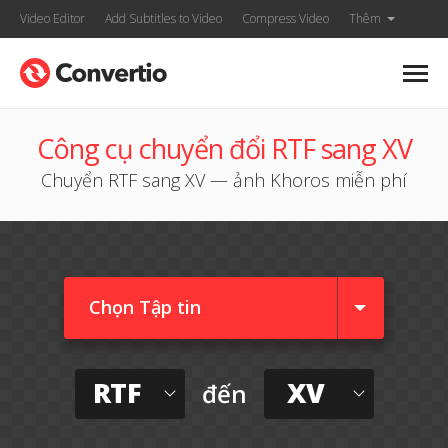
Video Editor
Add Subtitles to Video
Compress Video
Thêm
Công cụ chuyển đổi RTF sang XV
Chuyển RTF sang XV — ảnh Khoros miễn phí
Chọn Tập tin
RTF
XV
đến