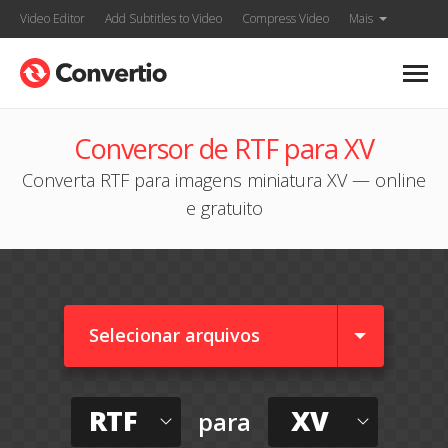
Video Editor
Add Subtitles to Video
Compress Video
Mais
Conversor de RTF para XV
Converta RTF para imagens miniatura XV — online
e gratuito
Selecionar arquivos
RTF
XV
para