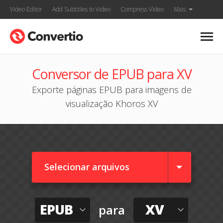
Video Editor
Add Subtitles to Video
Compress Video
Mais
Conversor de EPUB para XV
Exporte páginas EPUB para imagens de
visualização Khoros XV
Selecionar arquivos
EPUB
XV
para