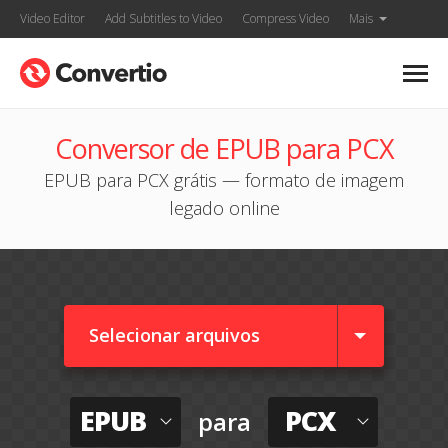
Video Editor
Add Subtitles to Video
Compress Video
Mais
Conversor de EPUB para PCX
EPUB para PCX grátis — formato de imagem
legado online
Selecionar arquivos
EPUB
PCX
para