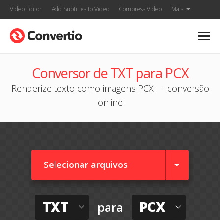
Video Editor
Add Subtitles to Video
Compress Video
Mais
Conversor de TXT para PCX
Renderize texto como imagens PCX — conversão
online
Selecionar arquivos
TXT
PCX
para