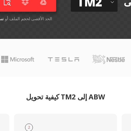
TM2
ى
أسقِط الملفات هنا. 1 GB الحد الأقصى لحجم الملف أو
تس
كيفية تحويل TM2 إلى ABW
2