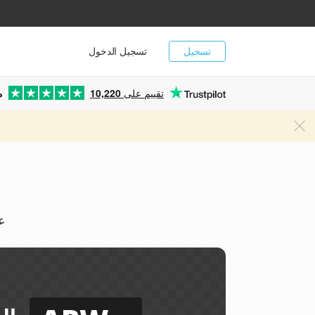
تسجيل
تسجيل الدخول
تقييم على
10,220
م
يم