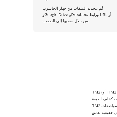
قُم بتحديد الملفات من جهاز الحاسوب
وGoogle Drive وDropbox، ورابط URL أو
من خلال سحبها إلى الصفحة.
الذي صدر في اليابان في 4 مارس 2000، كخلف لصيغة TIM الخاصة بجهاز PlayStation الأصلي. توسّع
TM2 مواصفات TIM لتلائم قدرات وحدة Graphics Synthesizer (GS) الأكثر تطوراً في PS2، مع دعم
8 بت (256 لوناً) وألوان مباشرة بعمق 16 بت وألوان حقيقية بعمق