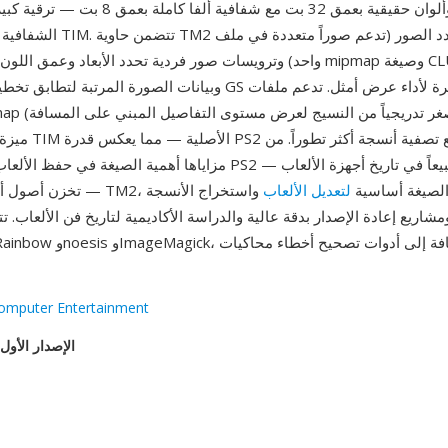
24 بت وألوان حقيقية بعمق 32 بت مع شفافية ألفا
الشفافية أحادي البت في TIM. تتضمن 
واحد) وترويسات صور فردية تحدد الأبعاد وعمق اللون وعدد مستويات ipmap
ميزة غائبة عن صيغة IM
مزاياها أهمية الصيغة في حفظ الألعاب: فآلاف عناوين PS2 — الجيل الأكثر 
لفات TM2، مما يجعل الصيغة أساسية
لتعديل الألعاب
واستخراج الأنسجة
مشاريع إعادة الإصدار بدقة عالية والدراسة الأكاديمية لتاريخ فن الألعاب. تتعامل مع
omputer Entertainment
الإصدار الأول