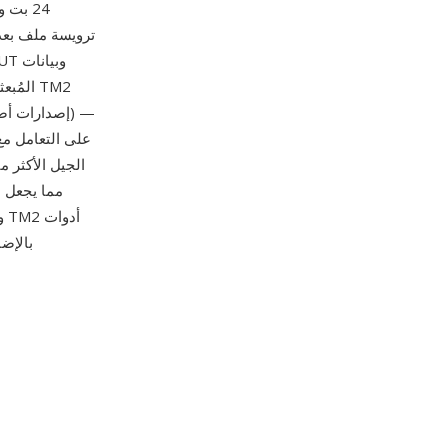
— تخزن أصول أنسجتها كم
و