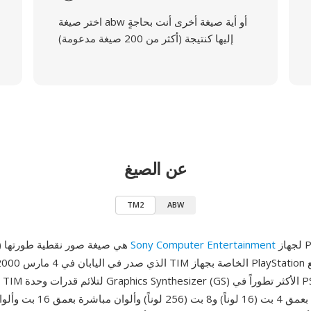
اختر صيغة abw أو أية صيغة أخرى أنت بحاجةٍ
إليها كنتيجة (أكثر من 200 صيغة مدعومة)
عن الصيغ
TM2
ABW
لجهاز PlayStation 2،
Sony Computer Entertainment
TM2 (أو TIM2) هي صيغة صور نقطية طورتها
ألوان مفهرسة بعمق 4 بت (16 لوناً) و