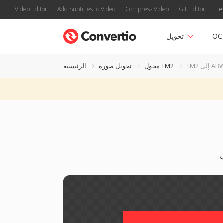
Video Editor
Add Subtitles to Video
Compress Video
GIF Editor
Te
OC
تحويل
T إلى ABW
محول TM2
تحويل صورة
الرئيسية