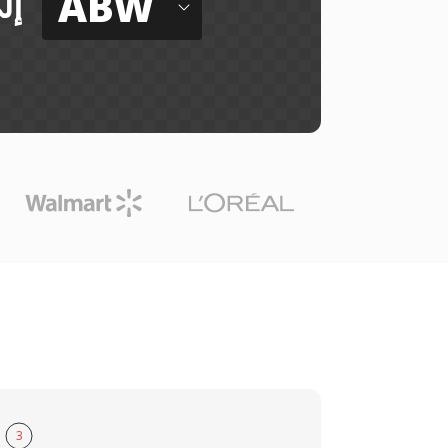
ABW
إل
3