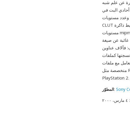
 كاملة بعمق 8 بت — ترقية كبيرة عن علم شبه
حاوية TM2 ترويسة ملف بعدد الصور (تدعم صوراً متعددة في ملف
m وصيغة CLUT وبيانات
CLUT وبيانات الصورة المرتبة لتطابق تخطيط ذاكرة GS المُبعثرة لأداء عرض أمثل. تدعم ملفات TM2
مستويات mipmap (إصدارات أصغر تدريجياً من النسيج لعرض مستوى التفاصيل المبني على المسافة) —
T الأصلية — مما يعكس قدرة PS2 على التعامل مع تصفية أنسجة أكثر تطوراً. من
مبيعاً في تاريخ أجهزة الألعاب
 ملفات TM2 أدوات
متخصصة مثل Rainbow وnoesis وImageMagick، بالإضافة إلى أدوات تصحيح أخطاء محاكيات
PlayStation 2.
Sony C
:
المطوّر
: ٤ مارس، ٢٠٠٠