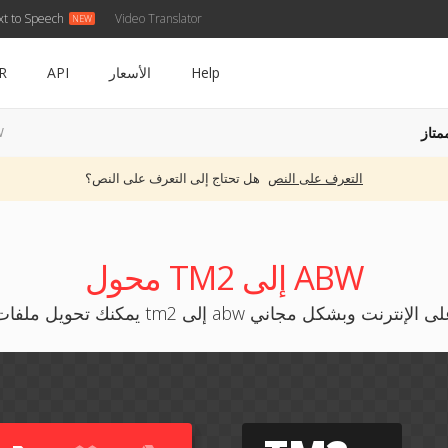
xt to Speech
Video Translator
Help
الأسعار
API
R
متاز
M2
التعرف على النص
هل تحتاج إلى التعرف على النص؟
محول TM2 إلى ABW
كنك تحويل ملفات tm2 إلى abw على الإنترنت وبشكل مجاني