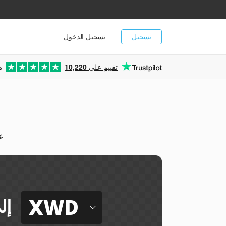
تسجيل
تسجيل الدخول
تقييم على
10,220
م
يم
XWD
إل