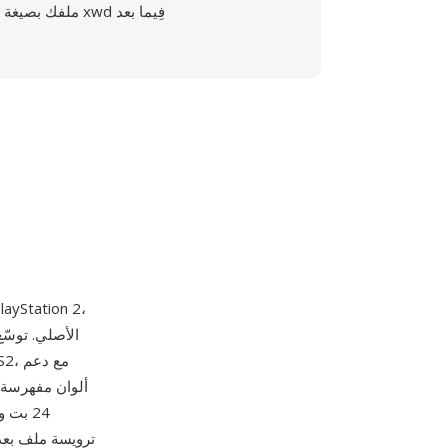
ملفك بصيغة xwd فِيما بعد