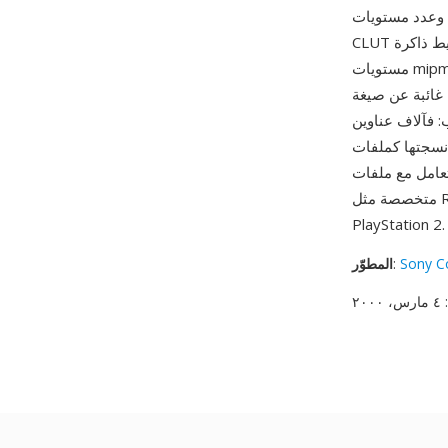
m وصيغة CLUT وبيانات
CLUT وبيانات الصورة المرتبة لتطابق تخطيط ذاكرة GS المُبعثرة لأداء عرض أمثل. تدعم ملفات TM2
مستويات mipmap (إصدارات أصغر تدريجياً من النسيج لعرض مستوى التفاصيل المبني على المسافة) —
T الأصلية — مما يعكس قدرة PS2 على التعامل مع تصفية أنسجة أكثر تطوراً. من
مبيعاً في تاريخ أجهزة الألعاب
 ملفات TM2 أدوات
متخصصة مثل Rainbow وnoesis وImageMagick، بالإضافة إلى أدوات تصحيح أخطاء محاكيات
PlayStation 2.
Sony C
:
المطوّر
: ٤ مارس، ٢٠٠٠