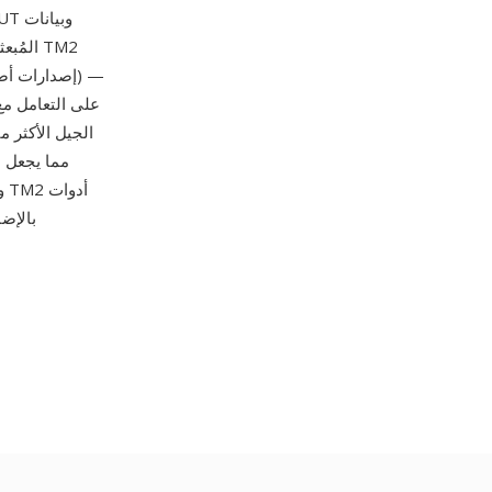
— تخزن أصول أنسجتها كم
و