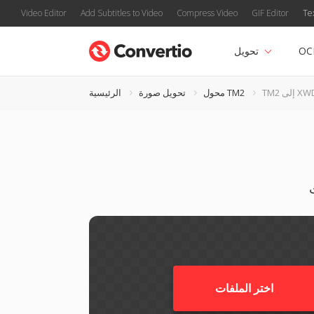
Video Editor
Add Subtitles to Video
Compress Video
GIF Editor
Te
OC
تحويل
T إلى XWD
محول TM2
تحويل صورة
الرئيسية
اختر الملفات