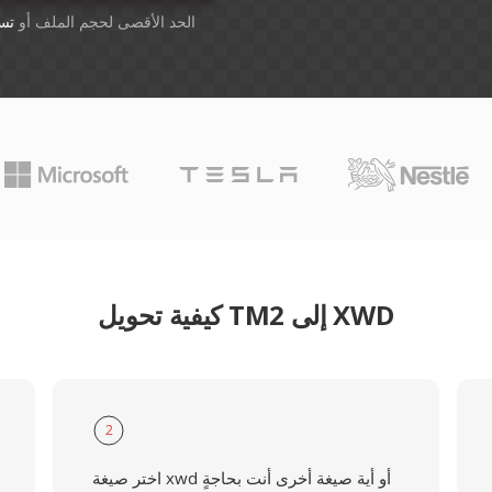
أسقِط الملفات هنا. 1 GB الحد الأقصى لحجم الملف أو
تس
كيفية تحويل TM2 إلى XWD
2
اختر صيغة xwd أو أية صيغة أخرى أنت بحاجةٍ