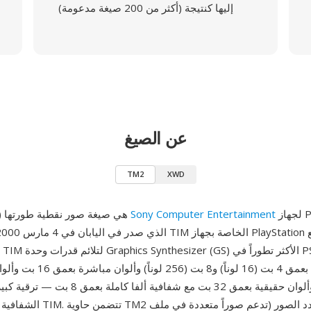
إليها كنتيجة (أكثر من 200 صيغة مدعومة)
عن الصيغ
TM2
XWD
لجهاز PlayStation 2،
Sony Computer Entertainment
TM2 (أو TIM2) هي صيغة صور نقطية طورتها
ألوان مفهرسة بعمق 4 بت (16 لوناً) و
24 بت وألوان حقيقية بعمق 32 بت مع شفافية ألفا
الشفافية أحادي البت في TIM. تتضمن 