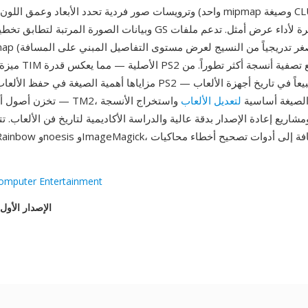
واحد) وترويسات صور فردية تحدد الأبعاد وعمق اللون وعدد مستويات ipmap
ميزة غائبة عن صيغة IM
مزاياها أهمية الصيغة في حفظ الألعاب: فآلاف عناوين PS2 — الجيل الأكثر 
لفات TM2، مما يجعل الصيغة أساسية
لتعديل الألعاب
واستخراج الأنسجة
مشاريع إعادة الإصدار بدقة عالية والدراسة الأكاديمية لتاريخ فن الألعاب. تتعامل مع
omputer Entertainment
الإصدار الأول