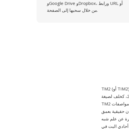
وGoogle Drive وDropbox، ورابط URL أو
من خلال سحبها إلى الصفحة.
الذي صدر في اليابان في 4 مارس 2000، كخلف لصيغة TIM الخاصة بجهاز PlayStation الأصلي. توسّع
TM2 مواصفات TIM لتلائم قدرات وحدة Graphics Synthesizer (GS) الأكثر تطوراً في PS2، مع دعم
8 بت (256 لوناً) وألوان مباشرة بعمق 16 بت وألوان حقيقية بعمق
 كاملة بعمق 8 بت — ترقية كبيرة عن علم شبه
حاوية TM2 ترويسة ملف بعدد الصور (تدعم صوراً متعددة في ملف