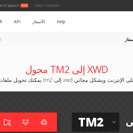
xt to Speech
Video Translator
Help
الأسعار
API
R
متاز
M2
محول TM2 إلى XWD
كنك تحويل ملفات tm2 إلى xwd على الإنترنت وبشكل مجاني
TM2
ى