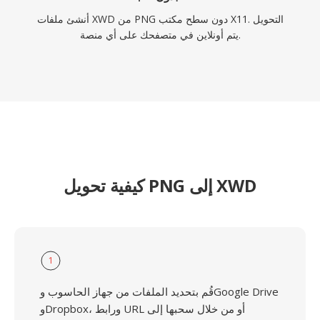
أنشئ ملفات XWD من PNG دون سطح مكتب X11. التحويل
يتم أونلاين في متصفحك على أي منصة.
كيفية تحويل PNG إلى XWD
1
قُم بتحديد الملفات من جهاز الحاسوب وGoogle Drive
وDropbox، ورابط URL أو من خلال سحبها إلى