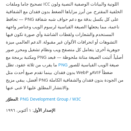
تصحيح جاما وملفات ICC اللونية والبيانات الوصفية النصية ولون
الخلفية المقترح. من أبرز مزاياها الضغط بدون فقدان مع الشفافية
— تحافظ PNG على كل بكسل بدقة مع دعم حواف شبه شفافة
ناعمة، مما يجعلها الصيغة القياسية لرسوم الويب وعناصر واجهة
المستخدم والشعارات ولقطات الشاشة وأي صورة تكون فيها
التشوهات أو انحرافات الألوان غير مقبولة. الدعم العالمي ميزة
جوهرية أخرى: يتعامل كل متصفح ويب ونظام تشغيل ومحرر صور
ومكتبة برمجة مع PNG أصلياً. أثبتت الصيغة متانة ملحوظة — فبعد
صيغة الويب القياسية للصور
PNG
ما يقرب من ثلاثة عقود، تظل
بدون فقدان. بينما تقدم صيغ أحدث مثل WebP وAVIF ضغطاً
أفضل، يبقي مزيج PNG من الجودة بدون فقدان والشفافية الكاملة
والانتشار المطلق عليها لا غنى عنها.
PNG Development Group / W3C
:
المطوّر
الإصدار الأول
: ١ أكتوبر، ١٩٩٦