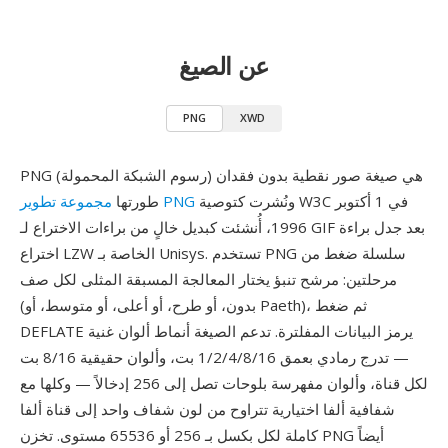
عن الصيغ
PNG
XWD
PNG (رسوم الشبكة المحمولة) هي صيغة صور نقطية بدون فقدان
ونُشرت كتوصية W3C في 1 أكتوبر
مجموعة تطوير PNG
طورتها
1996، أُنشئت كبديل خالٍ من براءات الاختراع لـ GIF بعد جدل براءة
اختراع LZW الخاصة بـ Unisys. تستخدم PNG سلسلة ضغط من
مرحلتين: مرشح تنبؤ يختار المعالجة المسبقة المثلى لكل صف
(بدون، أو طرح، أو أعلى، أو متوسط، أو Paeth)، ثم ضغط
DEFLATE يرمز البيانات المفلترة. تدعم الصيغة أنماط ألوان غنية
— تدرج رمادي بعمق 1/2/4/8/16 بت، وألوان حقيقية 8/16 بت
لكل قناة، وألوان مفهرسة بلوحات تصل إلى 256 إدخالاً — وكلها مع
شفافية ألفا اختيارية تتراوح من لون شفاف واحد إلى قناة ألفا
كاملة لكل بكسل بـ 256 أو 65536 مستوى. تخزن PNG أيضاً