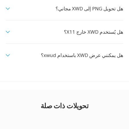
هل تحويل PNG إلى XWD مجاني؟
هل يُستخدم XWD خارج X11؟
هل يمكنني عرض XWD باستخدام xwud؟
تحويلات ذات صلة