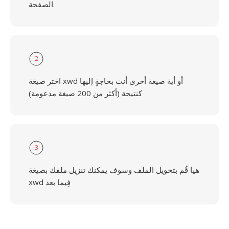
الصفحة.
2
اختر صيغة xwd أو أية صيغة أخرى أنت بحاجةٍ إليها
كنتيجة (أكثر من 200 صيغة مدعومة)
3
هيا قُم بتحويل الملف وسوف يمكنك تنزيل ملفك بصيغة
xwd فِيما بعد