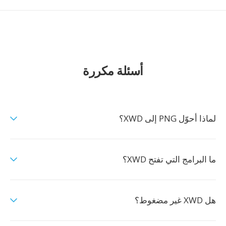
أسئلة مكررة
لماذا أحوّل PNG إلى XWD؟
ما البرامج التي تفتح XWD؟
هل XWD غير مضغوط؟