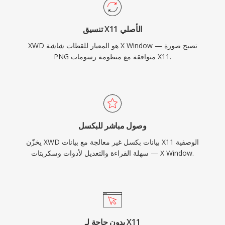
تنسيق X11 الأصلي
XWD هو المعيار للقطات شاشة X Window — تصبح صورة
PNG متوافقة مع منظومة رسومات X11.
وصول مباشر للبكسل
يخزّن XWD بيانات بكسل غير معالجة مع بيانات X11 الوصفية
— سهلة القراءة والتعديل لأدوات وسكربتات X Window.
بدون حاجة لـ X11