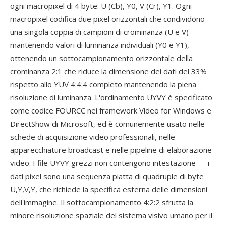
ogni macropixel di 4 byte: U (Cb), Y0, V (Cr), Y1. Ogni
macropixel codifica due pixel orizzontali che condividono
una singola coppia di campioni di crominanza (U e V)
mantenendo valori di luminanza individuali (Y0 e Y1),
ottenendo un sottocampionamento orizzontale della
crominanza 2:1 che riduce la dimensione dei dati del 33%
rispetto allo YUV 4:4:4 completo mantenendo la piena
risoluzione di luminanza. L'ordinamento UYVY è specificato
come codice FOURCC nei framework Video for Windows e
DirectShow di Microsoft, ed è comunemente usato nelle
schede di acquisizione video professionali, nelle
apparecchiature broadcast e nelle pipeline di elaborazione
video. I file UYVY grezzi non contengono intestazione — i
dati pixel sono una sequenza piatta di quadruple di byte
U,Y,V,Y, che richiede la specifica esterna delle dimensioni
dell'immagine. Il sottocampionamento 4:2:2 sfrutta la
minore risoluzione spaziale del sistema visivo umano per il