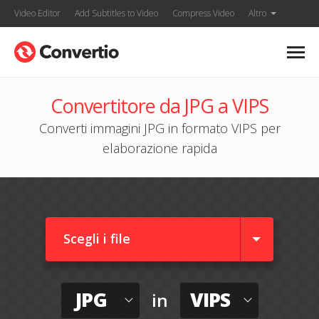
Video Editor
Add Subtitles to Video
Compress Video
Altro
Convertitore da JPG a VIPS
Converti immagini JPG in formato VIPS per
elaborazione rapida
Scegli i file
JPG
VIPS
in