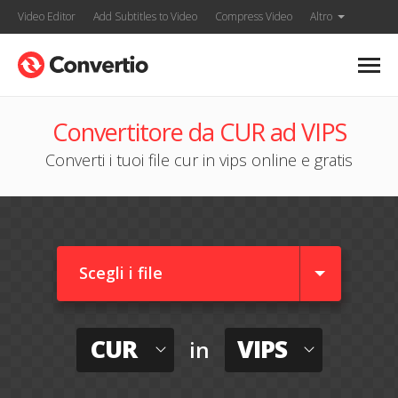
Video Editor
Add Subtitles to Video
Compress Video
Altro
Convertitore da CUR ad VIPS
Converti i tuoi file cur in vips online e gratis
Scegli i file
CUR
VIPS
in