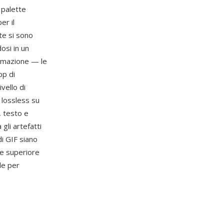
 palette
er il
te si sono
osi in un
nimazione — le
pp di
vello di
 lossless su
, testo e
gli artefatti
i GIF siano
ne superiore
ile per