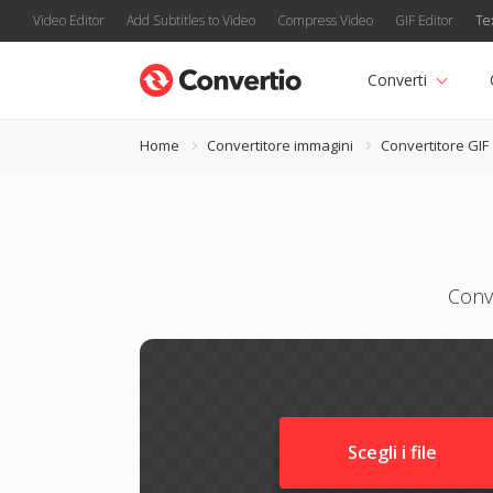
Video Editor
Add Subtitles to Video
Compress Video
GIF Editor
Te
Converti
Home
Convertitore immagini
Convertitore GIF
Conve
Scegli i file