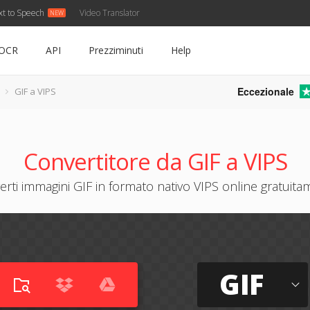
xt to Speech
Video Translator
OCR
API
Prezziminuti
Help
Eccezionale
GIF a VIPS
Convertitore da GIF a VIPS
rti immagini GIF in formato nativo VIPS online gratuit
GIF