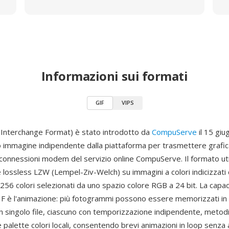
Informazioni sui formati
GIF
VIPS
 Interchange Format) è stato introdotto da
CompuServe
il 15 gi
immagine indipendente dalla piattaforma per trasmettere grafica
 connessioni modem del servizio online CompuServe. Il formato util
lossless LZW (Lempel-Ziv-Welch) su immagini a colori indicizzati
 256 colori selezionati da uno spazio colore RGB a 24 bit. La capac
 GIF è l'animazione: più fotogrammi possono essere memorizzati i
 un singolo file, ciascuno con temporizzazione indipendente, metodi
 palette colori locali, consentendo brevi animazioni in loop senza