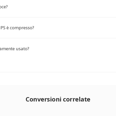
loce?
VIPS è compresso?
amente usato?
Conversioni correlate