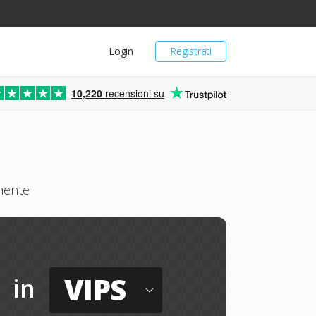
Login
Registrati
10,220
recensioni su
amente
VIPS
in