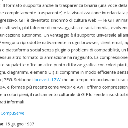
. Il formato supporta anche la trasparenza binaria (una voce della
e completamente trasparente) e la visualizzazione interlacciata p
gressivo. GIF è diventato sinonimo di cultura web — le GIF anima
imi siti web, piattaforme di messaggistica e social media, evolvend
nicazione autonomo. Un vantaggio è il supporto universale all'a
F vengono riprodotte nativamente in ogni browser, client email, a
e piattaforma social senza plugin o problemi di compatibilità, un li
nessun altro formato di animazione ha raggiunto. La compressione
e su palette offre un altro punto di forza: grafica con colori piatti
oghi, diagrammi, elementi UI) si comprime in modo efficiente senza 
o JPEG. Sebbene i
brevetti LZW
che un tempo minacciavano l'uso d
004, e formati più recenti come WebP e AVIF offrano compressio
 a colori pieni, il radicamento culturale di GIF lo rende insostituib
ati informali.
:
CompuServe
ne
: 15 giugno 1987