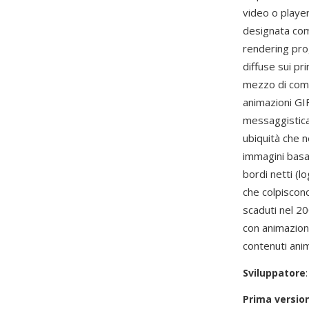
video o player
designata com
rendering pro
diffuse sui pr
mezzo di comu
animazioni GI
messaggistica 
ubiquità che 
immagini basat
bordi netti (l
che colpiscon
scaduti nel 2
con animazione
contenuti anim
Sviluppatore
Prima versio