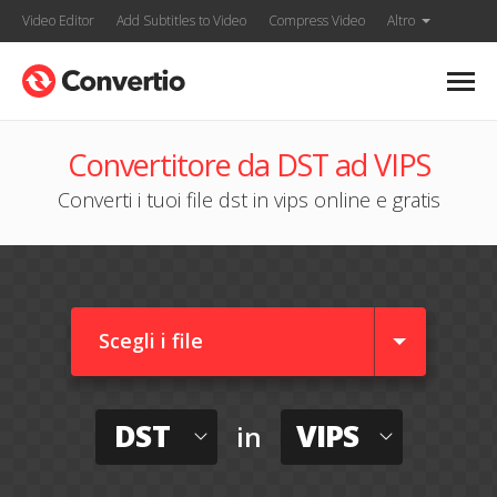
Video Editor
Add Subtitles to Video
Compress Video
Altro
Convertitore da DST ad VIPS
Converti i tuoi file dst in vips online e gratis
Scegli i file
DST
VIPS
in