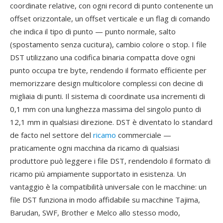
coordinate relative, con ogni record di punto contenente un
offset orizzontale, un offset verticale e un flag di comando
che indica il tipo di punto — punto normale, salto
(spostamento senza cucitura), cambio colore o stop. I file
DST utilizzano una codifica binaria compatta dove ogni
punto occupa tre byte, rendendo il formato efficiente per
memorizzare design multicolore complessi con decine di
migliaia di punti. Il sistema di coordinate usa incrementi di
0,1 mm con una lunghezza massima del singolo punto di
12,1 mm in qualsiasi direzione. DST è diventato lo standard
de facto nel settore del
ricamo
commerciale —
praticamente ogni macchina da ricamo di qualsiasi
produttore può leggere i file DST, rendendolo il formato di
ricamo più ampiamente supportato in esistenza. Un
vantaggio è la compatibilità universale con le macchine: un
file DST funziona in modo affidabile su macchine Tajima,
Barudan, SWF, Brother e Melco allo stesso modo,