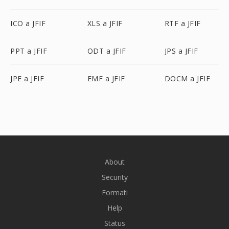
ICO a JFIF
XLS a JFIF
RTF a JFIF
PPT a JFIF
ODT a JFIF
JPS a JFIF
JPE a JFIF
EMF a JFIF
DOCM a JFIF
About
Security
Formati
Help
Status