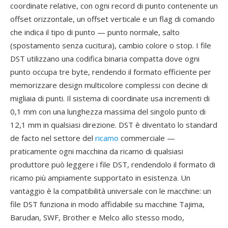
coordinate relative, con ogni record di punto contenente un
offset orizzontale, un offset verticale e un flag di comando
che indica il tipo di punto — punto normale, salto
(spostamento senza cucitura), cambio colore o stop. I file
DST utilizzano una codifica binaria compatta dove ogni
punto occupa tre byte, rendendo il formato efficiente per
memorizzare design multicolore complessi con decine di
migliaia di punti. Il sistema di coordinate usa incrementi di
0,1 mm con una lunghezza massima del singolo punto di
12,1 mm in qualsiasi direzione. DST è diventato lo standard
de facto nel settore del
ricamo
commerciale —
praticamente ogni macchina da ricamo di qualsiasi
produttore può leggere i file DST, rendendolo il formato di
ricamo più ampiamente supportato in esistenza. Un
vantaggio è la compatibilità universale con le macchine: un
file DST funziona in modo affidabile su macchine Tajima,
Barudan, SWF, Brother e Melco allo stesso modo,