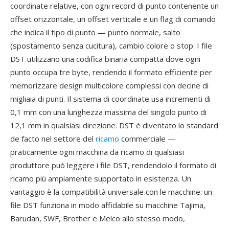
coordinate relative, con ogni record di punto contenente un
offset orizzontale, un offset verticale e un flag di comando
che indica il tipo di punto — punto normale, salto
(spostamento senza cucitura), cambio colore o stop. I file
DST utilizzano una codifica binaria compatta dove ogni
punto occupa tre byte, rendendo il formato efficiente per
memorizzare design multicolore complessi con decine di
migliaia di punti. Il sistema di coordinate usa incrementi di
0,1 mm con una lunghezza massima del singolo punto di
12,1 mm in qualsiasi direzione. DST è diventato lo standard
de facto nel settore del
ricamo
commerciale —
praticamente ogni macchina da ricamo di qualsiasi
produttore può leggere i file DST, rendendolo il formato di
ricamo più ampiamente supportato in esistenza. Un
vantaggio è la compatibilità universale con le macchine: un
file DST funziona in modo affidabile su macchine Tajima,
Barudan, SWF, Brother e Melco allo stesso modo,