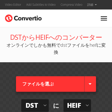
Video Editor
Add Subtitles to Video
Compress Video
詳細
DSTからHEIFへのコンバーター
オンラインでしかも無料でdstファイルをheifに変
換
ファイルを選ぶ
DST
HEIF
に