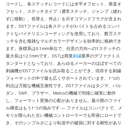
コードし、各ステッチレコードには水平オフセット、垂直オ
フセット、ステッチタイプ（通常ステッチ、ジャンプ（縫わ
ずに移動）、色替え、停止）を示すコマンドフラグが含まれ
ます。DSTファイルは各ステッチが3バイトを占めるコンパ
クトなバイナリエンコーディングを使用しており、数万ステ
ッチを含む複雑なマルチカラーデザインを効率的に格納でき
ます。座標系は0.1mm単位で、任意の方向への1ステッチの
最大長は12.1mmです。DSTは商業
刺繍
業界のデファクトス
タンダードとなっており、あらゆるメーカーのほぼすべての
刺繍機がDSTファイルを読み取ることができ、現存する刺繍
フォーマットの中で最も広くサポートされています。1つの
利点は万能な機械互換性です。DSTファイルはタジマ、バル
ダン、SWF、ブラザー、Melcoの機械で同様に確実に動作
し、フォーマット変換の心配がありません。最小限のファイ
ル構造はもう1つの強みです — ファイルはコンパクトで、メ
モリが限られた古い機械コントローラーでも即座にロードで
き、そのシンプルさにより転送中の破損に対する耐性があり