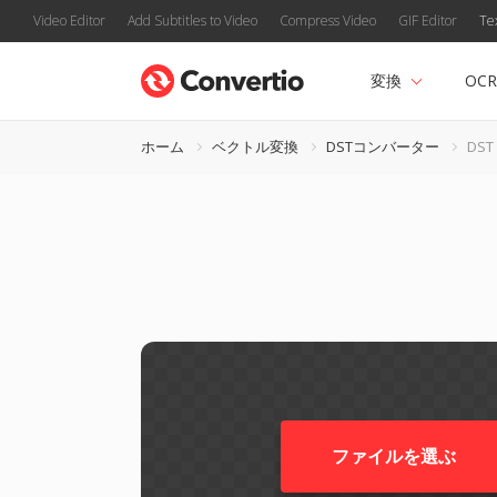
Video Editor
Add Subtitles to Video
Compress Video
GIF Editor
Te
変換
OCR
ホーム
ベクトル変換
DSTコンバーター
DST
ファイルを選ぶ