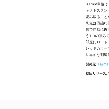
0.1mm単位
ァクトスタン
読み取ること
利点は万能な機
械で同様に確
う1つの強み
即座にロード
レッドカラー
世界的な刺繍
開発元
:
Tajima 
初回リリース
: