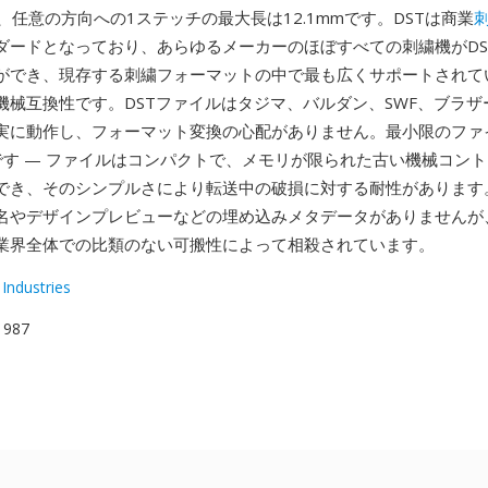
で、任意の方向への1ステッチの最大長は12.1mmです。DSTは商業
ダードとなっており、あらゆるメーカーのほぼすべての刺繍機がDS
ができ、現存する刺繍フォーマットの中で最も広くサポートされて
械互換性です。DSTファイルはタジマ、バルダン、SWF、ブラザー
実に動作し、フォーマット変換の心配がありません。最小限のファ
です — ファイルはコンパクトで、メモリが限られた古い機械コン
でき、そのシンプルさにより転送中の破損に対する耐性があります。
名やデザインプレビューなどの埋め込みメタデータがありませんが
業界全体での比類のない可搬性によって相殺されています。
Industries
 1987