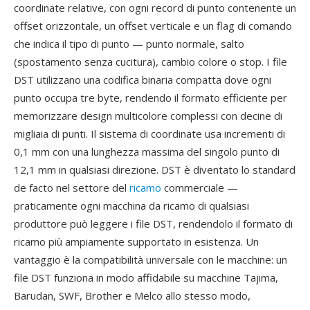
coordinate relative, con ogni record di punto contenente un
offset orizzontale, un offset verticale e un flag di comando
che indica il tipo di punto — punto normale, salto
(spostamento senza cucitura), cambio colore o stop. I file
DST utilizzano una codifica binaria compatta dove ogni
punto occupa tre byte, rendendo il formato efficiente per
memorizzare design multicolore complessi con decine di
migliaia di punti. Il sistema di coordinate usa incrementi di
0,1 mm con una lunghezza massima del singolo punto di
12,1 mm in qualsiasi direzione. DST è diventato lo standard
de facto nel settore del
ricamo
commerciale —
praticamente ogni macchina da ricamo di qualsiasi
produttore può leggere i file DST, rendendolo il formato di
ricamo più ampiamente supportato in esistenza. Un
vantaggio è la compatibilità universale con le macchine: un
file DST funziona in modo affidabile su macchine Tajima,
Barudan, SWF, Brother e Melco allo stesso modo,