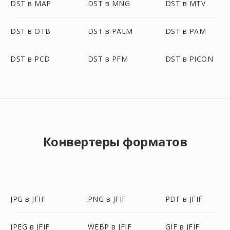
DST в MAP
DST в MNG
DST в MTV
DST в OTB
DST в PALM
DST в PAM
DST в PCD
DST в PFM
DST в PICON
Конвертеры форматов
JPG в JFIF
PNG в JFIF
PDF в JFIF
JPEG в JFIF
WEBP в JFIF
GIF в JFIF