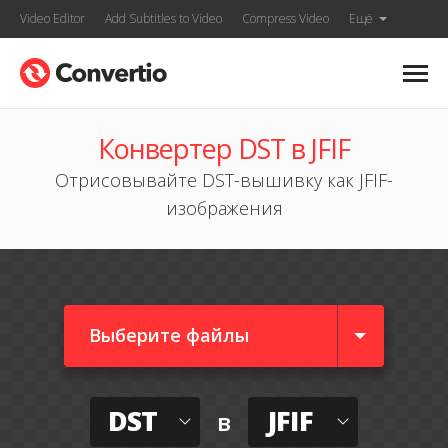
Video Editor
Add Subtitles to Video
Compress Video
Ещё
Конвертер DST в JFIF
Отрисовывайте DST-вышивку как JFIF-
изображения
Выберите файлы
DST
JFIF
в