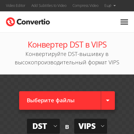
Video Editor
Add Subtitles to Video
Compress Video
Ещё
Конвертер DST в VIPS
Конвертируйте DST-вышивку в
высокопроизводительный формат VIPS
Выберите файлы
DST
VIPS
в