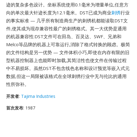
迹的复杂多色设计。坐标系统使用0.1毫米为增量单位,任意方
向的单次最大针迹长度为12.1毫米。DST已成为商业
刺绣
行业
的事实标准 — 几乎所有制造商生产的刺绣机都能读取DST文
件,使其成为现存兼容性最广的刺绣格式。其一大优势是通用
的机器兼容性:DST文件可在田岛、百灵达、SWF、兄弟和
Melco等品牌的机器上可靠运行,消除了格式转换的顾虑。极简
的文件结构是另一优势 — 文件体积小巧,即使在内存有限的旧
型机器控制器上也能即时加载,其简洁性也使文件在传输过程
中不易损坏。虽然DST不包含线色名称和设计预览等嵌入式元
数据,但这一局限被该格式在全球刺绣行业中无与伦比的通用
性所弥补。
开发者
:
Tajima Industries
首次发布
: 1987