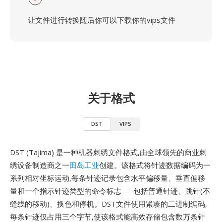
让文件进行转换随后你可以下载你的vips文件
关于格式
DST
VIPS
DST (Tajima) 是一种机器刺绣文件格式,由全球领先的商业刺
绣设备制造商之一
田岛工业
创建。该格式将针迹数据编码为一
系列相对坐标运动,每条针迹记录包含水平偏移量、垂直偏移
量和一个指示针迹类型的命令标志 — 包括普通针迹、跳针(不
缝线的移动)、换色和停机。DST文件使用紧凑的二进制编码,
每条针迹仅占用三个字节,使该格式能高效存储包含数万条针