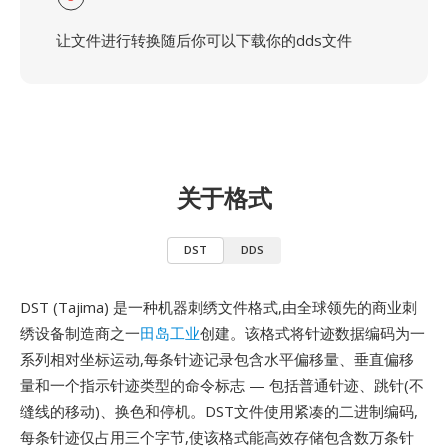
让文件进行转换随后你可以下载你的dds文件
关于格式
DST
DDS
DST (Tajima) 是一种机器刺绣文件格式,由全球领先的商业刺
绣设备制造商之一
田岛工业
创建。该格式将针迹数据编码为一
系列相对坐标运动,每条针迹记录包含水平偏移量、垂直偏移
量和一个指示针迹类型的命令标志 — 包括普通针迹、跳针(不
缝线的移动)、换色和停机。DST文件使用紧凑的二进制编码,
每条针迹仅占用三个字节,使该格式能高效存储包含数万条针