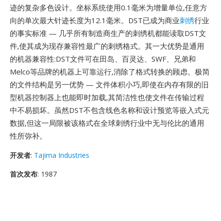
迹的复杂多色设计。坐标系统使用0.1毫米为增量单位,任意方
向的单次最大针迹长度为12.1毫米。DST已成为商业
刺绣
行业
的事实标准 — 几乎所有制造商生产的刺绣机都能读取DST文
件,使其成为现存兼容性最广的刺绣格式。其一大优势是通用
的机器兼容性:DST文件可在田岛、百灵达、SWF、兄弟和
Melco等品牌的机器上可靠运行,消除了格式转换的顾虑。极简
的文件结构是另一优势 — 文件体积小巧,即使在内存有限的旧
型机器控制器上也能即时加载,其简洁性也使文件在传输过程
中不易损坏。虽然DST不包含线色名称和设计预览等嵌入式元
数据,但这一局限被该格式在全球刺绣行业中无与伦比的通用
性所弥补。
开发者
:
Tajima Industries
首次发布
: 1987