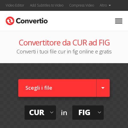
Video Editor
Add Subtitles to Video
Compress Video
Altro
Convertitore da CUR ad FIG
Converti i tuoi file cur in fig online e gratis
Scegli i file
CUR
FIG
in