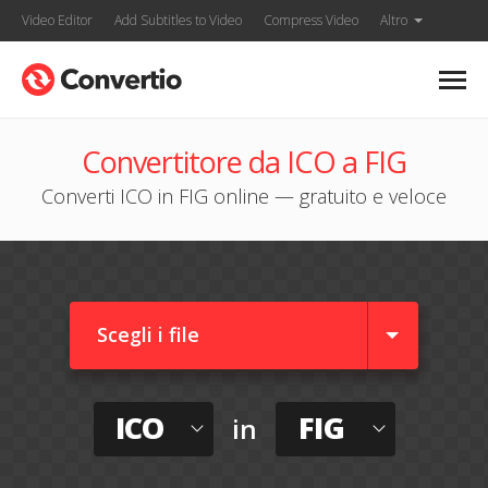
Video Editor
Add Subtitles to Video
Compress Video
Altro
Convertitore da ICO a FIG
Converti ICO in FIG online — gratuito e veloce
Scegli i file
ICO
FIG
in