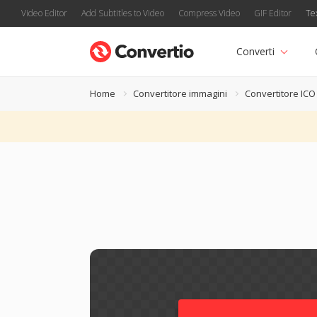
Video Editor
Add Subtitles to Video
Compress Video
GIF Editor
Te
Converti
Home
Convertitore immagini
Convertitore ICO