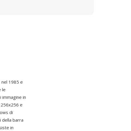
0 nel 1985 e
e le
di immagine in
, 256x256 e
dows di
i della barra
siste in