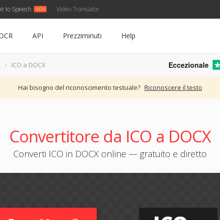
xt to Speech
Video Translator
OCR
API
Prezziminuti
Help
Eccezionale
ICO a DOCX
Hai bisogno del riconoscimento testuale?
Riconoscere il testo
Convertitore da ICO a DOCX
Converti ICO in DOCX online — gratuito e diretto