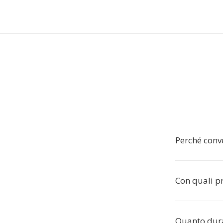
Perché conv
Con quali p
Quanto dura