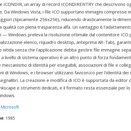
ne ICONDIR, un array di record ICONDIRENTRY che descrivono ogn
ne. Da Windows Vista, i file ICO supportano immagini compresse i
ggiori (tipicamente 256x256), riducendo drasticamente la dimensi
 qualità con piena trasparenza alfa. Un vantaggio è l'adattament
ni — Windows preleva la risoluzione ottimale dal contenitore ICO 
ualizzazione elenco, riquadro desktop, anteprima Alt-Tab), garan
e nitida senza che l'applicazione debba gestire file immagine sepa
 a livello di sistema operativo è un altro punto di forza fondamenta
eccanismo di identità per eseguibili, associazioni di file e colle
oni di Windows, e i browser utilizzano favicon.ico per l'identità dei 
egnalibri. La creazione e modifica di ICO è supportata da editor 
Inkscape e strumenti dedicati, e il formato resta essenziale per lo
Windows.
:
Microsoft
ne
: 1985