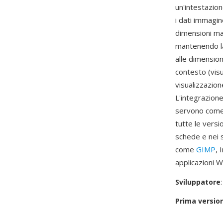
un'intestazio
i dati immagi
dimensioni ma
mantenendo la
alle dimensio
contesto (vis
visualizzazion
L'integrazione
servono come m
tutte le versi
schede e nei s
come
GIMP
, 
applicazioni 
Sviluppatore
Prima versio