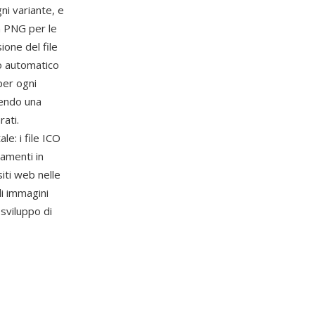
i variante, e
n PNG per le
one del file
o automatico
per ogni
tendo una
rati.
le: i file ICO
gamenti in
siti web nelle
di immagini
 sviluppo di