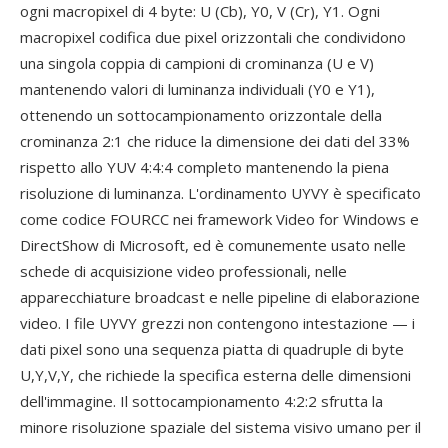
ogni macropixel di 4 byte: U (Cb), Y0, V (Cr), Y1. Ogni
macropixel codifica due pixel orizzontali che condividono
una singola coppia di campioni di crominanza (U e V)
mantenendo valori di luminanza individuali (Y0 e Y1),
ottenendo un sottocampionamento orizzontale della
crominanza 2:1 che riduce la dimensione dei dati del 33%
rispetto allo YUV 4:4:4 completo mantenendo la piena
risoluzione di luminanza. L'ordinamento UYVY è specificato
come codice FOURCC nei framework Video for Windows e
DirectShow di Microsoft, ed è comunemente usato nelle
schede di acquisizione video professionali, nelle
apparecchiature broadcast e nelle pipeline di elaborazione
video. I file UYVY grezzi non contengono intestazione — i
dati pixel sono una sequenza piatta di quadruple di byte
U,Y,V,Y, che richiede la specifica esterna delle dimensioni
dell'immagine. Il sottocampionamento 4:2:2 sfrutta la
minore risoluzione spaziale del sistema visivo umano per il