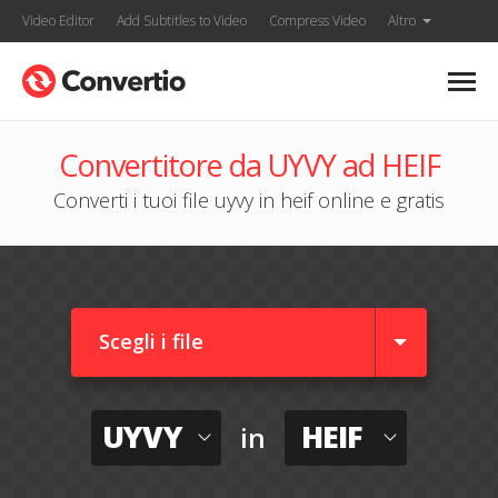
Video Editor
Add Subtitles to Video
Compress Video
Altro
Convertitore da UYVY ad HEIF
Converti i tuoi file uyvy in heif online e gratis
Scegli i file
UYVY
HEIF
in