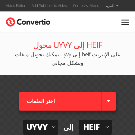
المزيد
Compress Video
Add Subtitles to Video
Video Editor
محول UYVY إلى HEIF
يمكنك تحويل ملفات uyvy إلى heif على الإنترنت
وبشكل مجاني
اختر الملفات
UYVY
HEIF
إلى