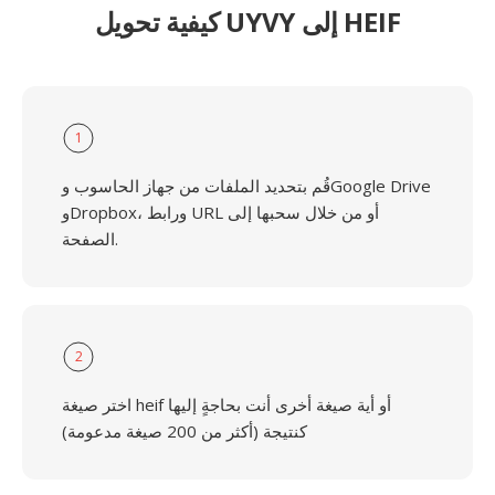
كيفية تحويل UYVY إلى HEIF
1
قُم بتحديد الملفات من جهاز الحاسوب وGoogle Drive
وDropbox، ورابط URL أو من خلال سحبها إلى
الصفحة.
2
اختر صيغة heif أو أية صيغة أخرى أنت بحاجةٍ إليها
كنتيجة (أكثر من 200 صيغة مدعومة)