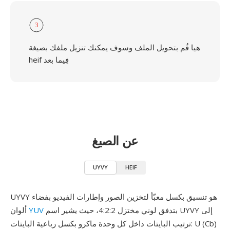
3
هيا قُم بتحويل الملف وسوف يمكنك تنزيل ملفك بصيغة
heif فِيما بعد
عن الصيغ
UYVY
HEIF
UYVY هو تنسيق بكسل معبّأ لتخزين الصور وإطارات الفيديو بفضاء
بتدفق لوني مختزل 4:2:2، حيث يشير اسم UYVY إلى
YUV
ألوان
ترتيب البايتات داخل كل وحدة ماكرو بكسل رباعية البايتات: U (Cb)