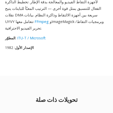
لأجهزة التقاط الفيديو والمعالجة بدقة الإطار. تخطيط الذاكرة
الفعال للتنسيق يمثل قوة أخرى — الترتيب المعبّأ للبايتات يتيح
نقلات DMA سريعة بين أجهزة الالتقاط وذاكرة النظام. بيانات
وImageMagick وبرمجيات التقاط/
FFmpeg
UYVY تتعامل معها
تحرير الفيديو الاحترافية.
ITU-T / Microsoft
:
المطوّر
الإصدار الأول
: 1982
تحويلات ذات صلة