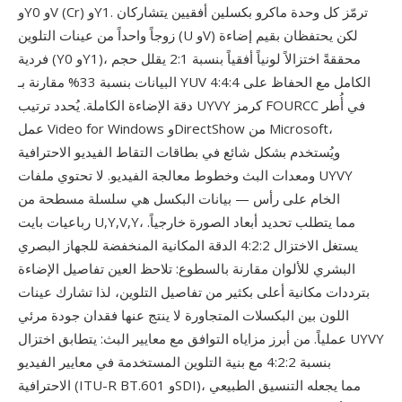
وY0 وV (Cr) وY1. ترمّز كل وحدة ماكرو بكسلين أفقيين يتشاركان
زوجاً واحداً من عينات التلوين (U وV) لكن يحتفظان بقيم إضاءة
فردية (Y0 وY1)، محققةً اختزالاً لونياً أفقياً بنسبة 2:1 يقلل حجم
البيانات بنسبة 33% مقارنة بـ YUV 4:4:4 الكامل مع الحفاظ على
دقة الإضاءة الكاملة. يُحدد ترتيب UYVY كرمز FOURCC في أُطر
عمل Video for Windows وDirectShow من Microsoft،
ويُستخدم بشكل شائع في بطاقات التقاط الفيديو الاحترافية
ومعدات البث وخطوط معالجة الفيديو. لا تحتوي ملفات UYVY
الخام على رأس — بيانات البكسل هي سلسلة مسطحة من
رباعيات بايت U,Y,V,Y، مما يتطلب تحديد أبعاد الصورة خارجياً.
يستغل الاختزال 4:2:2 الدقة المكانية المنخفضة للجهاز البصري
البشري للألوان مقارنة بالسطوع: تلاحظ العين تفاصيل الإضاءة
بترددات مكانية أعلى بكثير من تفاصيل التلوين، لذا تشارك عينات
اللون بين البكسلات المتجاورة لا ينتج عنها فقدان جودة مرئي
عملياً. من أبرز مزاياه التوافق مع معايير البث: يتطابق اختزال UYVY
بنسبة 4:2:2 مع بنية التلوين المستخدمة في معايير الفيديو
الاحترافية (ITU-R BT.601 وSDI)، مما يجعله التنسيق الطبيعي