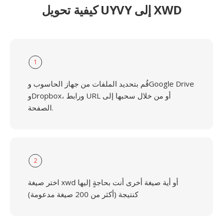
كيفية تحويل UYVY إلى XWD
1
قُم بتحديد الملفات من جهاز الحاسوب وGoogle Drive
وDropbox، ورابط URL أو من خلال سحبها إلى
الصفحة.
2
اختر صيغة xwd أو أية صيغة أخرى أنت بحاجةٍ إليها
كنتيجة (أكثر من 200 صيغة مدعومة)