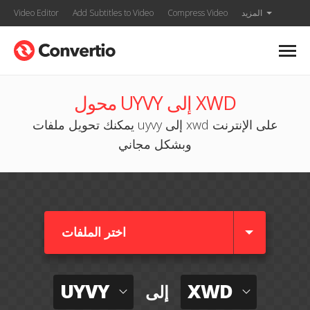
المزيد
Compress Video
Add Subtitles to Video
Video Editor
محول UYVY إلى XWD
يمكنك تحويل ملفات uyvy إلى xwd على الإنترنت
وبشكل مجاني
اختر الملفات
UYVY
XWD
إلى