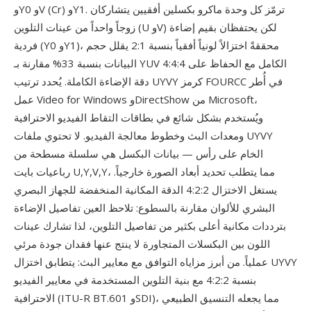
وY0 وV (Cr) وY1. ترمّز كل وحدة ماكرو بكسلين أفقيين يتشاركان
زوجاً واحداً من عينات التلوين (U وV) لكن يحتفظان بقيم إضاءة
فردية (Y0 وY1)، محققةً اختزالاً لونياً أفقياً بنسبة 2:1 يقلل حجم
البيانات بنسبة 33% مقارنة بـ YUV 4:4:4 الكامل مع الحفاظ على
دقة الإضاءة الكاملة. يُحدد ترتيب UYVY كرمز FOURCC في أُطر
عمل Video for Windows وDirectShow من Microsoft،
ويُستخدم بشكل شائع في بطاقات التقاط الفيديو الاحترافية
ومعدات البث وخطوط معالجة الفيديو. لا تحتوي ملفات UYVY
الخام على رأس — بيانات البكسل هي سلسلة مسطحة من
رباعيات بايت U,Y,V,Y، مما يتطلب تحديد أبعاد الصورة خارجياً.
يستغل الاختزال 4:2:2 الدقة المكانية المنخفضة للجهاز البصري
البشري للألوان مقارنة بالسطوع: تلاحظ العين تفاصيل الإضاءة
بترددات مكانية أعلى بكثير من تفاصيل التلوين، لذا تشارك عينات
اللون بين البكسلات المتجاورة لا ينتج عنها فقدان جودة مرئي
عملياً. من أبرز مزاياه التوافق مع معايير البث: يتطابق اختزال UYVY
بنسبة 4:2:2 مع بنية التلوين المستخدمة في معايير الفيديو
الاحترافية (ITU-R BT.601 وSDI)، مما يجعله التنسيق الطبيعي