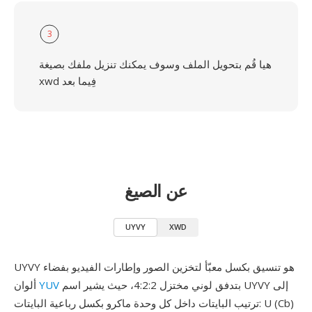
3
هيا قُم بتحويل الملف وسوف يمكنك تنزيل ملفك بصيغة
xwd فِيما بعد
عن الصيغ
UYVY
XWD
UYVY هو تنسيق بكسل معبّأ لتخزين الصور وإطارات الفيديو بفضاء
بتدفق لوني مختزل 4:2:2، حيث يشير اسم UYVY إلى
YUV
ألوان
ترتيب البايتات داخل كل وحدة ماكرو بكسل رباعية البايتات: U (Cb)