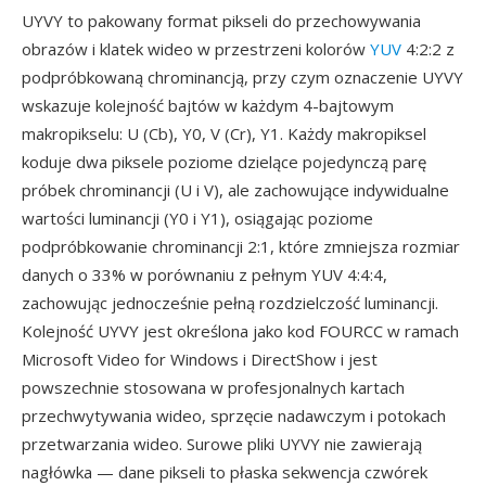
UYVY to pakowany format pikseli do przechowywania
obrazów i klatek wideo w przestrzeni kolorów
YUV
4:2:2 z
podpróbkowaną chrominancją, przy czym oznaczenie UYVY
wskazuje kolejność bajtów w każdym 4-bajtowym
makropikselu: U (Cb), Y0, V (Cr), Y1. Każdy makropiksel
koduje dwa piksele poziome dzielące pojedynczą parę
próbek chrominancji (U i V), ale zachowujące indywidualne
wartości luminancji (Y0 i Y1), osiągając poziome
podpróbkowanie chrominancji 2:1, które zmniejsza rozmiar
danych o 33% w porównaniu z pełnym YUV 4:4:4,
zachowując jednocześnie pełną rozdzielczość luminancji.
Kolejność UYVY jest określona jako kod FOURCC w ramach
Microsoft Video for Windows i DirectShow i jest
powszechnie stosowana w profesjonalnych kartach
przechwytywania wideo, sprzęcie nadawczym i potokach
przetwarzania wideo. Surowe pliki UYVY nie zawierają
nagłówka — dane pikseli to płaska sekwencja czwórek