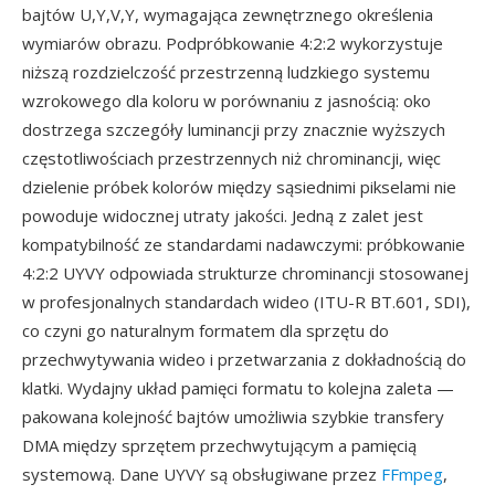
bajtów U,Y,V,Y, wymagająca zewnętrznego określenia
wymiarów obrazu. Podpróbkowanie 4:2:2 wykorzystuje
niższą rozdzielczość przestrzenną ludzkiego systemu
wzrokowego dla koloru w porównaniu z jasnością: oko
dostrzega szczegóły luminancji przy znacznie wyższych
częstotliwościach przestrzennych niż chrominancji, więc
dzielenie próbek kolorów między sąsiednimi pikselami nie
powoduje widocznej utraty jakości. Jedną z zalet jest
kompatybilność ze standardami nadawczymi: próbkowanie
4:2:2 UYVY odpowiada strukturze chrominancji stosowanej
w profesjonalnych standardach wideo (ITU-R BT.601, SDI),
co czyni go naturalnym formatem dla sprzętu do
przechwytywania wideo i przetwarzania z dokładnością do
klatki. Wydajny układ pamięci formatu to kolejna zaleta —
pakowana kolejność bajtów umożliwia szybkie transfery
DMA między sprzętem przechwytującym a pamięcią
systemową. Dane UYVY są obsługiwane przez
FFmpeg
,