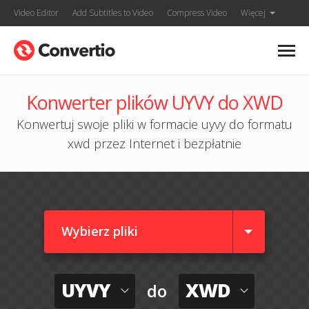
Video Editor
Add Subtitles to Video
Compress Video
Więcej
Konwerter plików UYVY do XWD
Konwertuj swoje pliki w formacie uyvy do formatu
xwd przez Internet i bezpłatnie
Wybierz pliki
UYVY
XWD
do