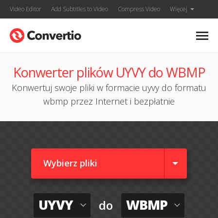
Video Editor
Add Subtitles to Video
Compress Video
Więcej
Konwerter plików UYVY do WBMP
Konwertuj swoje pliki w formacie uyvy do formatu
wbmp przez Internet i bezpłatnie
Wybierz pliki
UYVY
WBMP
do