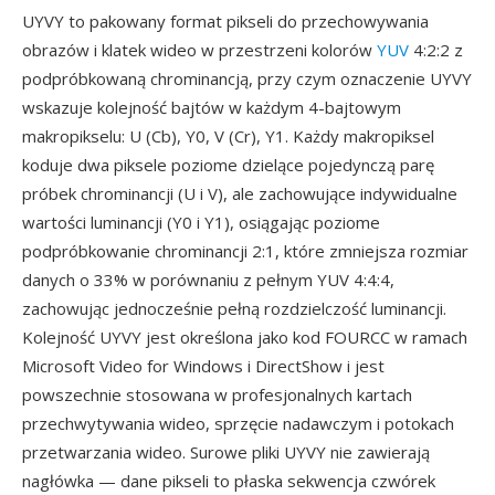
UYVY to pakowany format pikseli do przechowywania
obrazów i klatek wideo w przestrzeni kolorów
YUV
4:2:2 z
podpróbkowaną chrominancją, przy czym oznaczenie UYVY
wskazuje kolejność bajtów w każdym 4-bajtowym
makropikselu: U (Cb), Y0, V (Cr), Y1. Każdy makropiksel
koduje dwa piksele poziome dzielące pojedynczą parę
próbek chrominancji (U i V), ale zachowujące indywidualne
wartości luminancji (Y0 i Y1), osiągając poziome
podpróbkowanie chrominancji 2:1, które zmniejsza rozmiar
danych o 33% w porównaniu z pełnym YUV 4:4:4,
zachowując jednocześnie pełną rozdzielczość luminancji.
Kolejność UYVY jest określona jako kod FOURCC w ramach
Microsoft Video for Windows i DirectShow i jest
powszechnie stosowana w profesjonalnych kartach
przechwytywania wideo, sprzęcie nadawczym i potokach
przetwarzania wideo. Surowe pliki UYVY nie zawierają
nagłówka — dane pikseli to płaska sekwencja czwórek