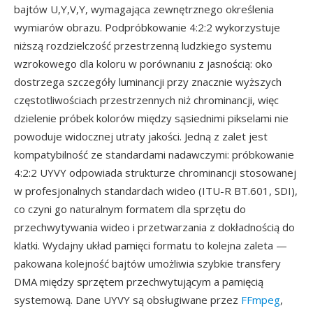
bajtów U,Y,V,Y, wymagająca zewnętrznego określenia
wymiarów obrazu. Podpróbkowanie 4:2:2 wykorzystuje
niższą rozdzielczość przestrzenną ludzkiego systemu
wzrokowego dla koloru w porównaniu z jasnością: oko
dostrzega szczegóły luminancji przy znacznie wyższych
częstotliwościach przestrzennych niż chrominancji, więc
dzielenie próbek kolorów między sąsiednimi pikselami nie
powoduje widocznej utraty jakości. Jedną z zalet jest
kompatybilność ze standardami nadawczymi: próbkowanie
4:2:2 UYVY odpowiada strukturze chrominancji stosowanej
w profesjonalnych standardach wideo (ITU-R BT.601, SDI),
co czyni go naturalnym formatem dla sprzętu do
przechwytywania wideo i przetwarzania z dokładnością do
klatki. Wydajny układ pamięci formatu to kolejna zaleta —
pakowana kolejność bajtów umożliwia szybkie transfery
DMA między sprzętem przechwytującym a pamięcią
systemową. Dane UYVY są obsługiwane przez
FFmpeg
,