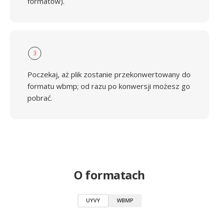
formatów).
3
Poczekaj, aż plik zostanie przekonwertowany do
formatu wbmp; od razu po konwersji możesz go
pobrać.
O formatach
UYVY
WBMP