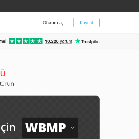
Oturum aç
Kaydol
mel
10,220
yorum
cü
ştürün
WBMP
için