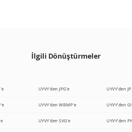
İlgili Dönüştürmeler
'e
UYVY'den JPG'e
UYVY'den JP
'e
UYVY'den WBMP'e
UYVY'den GI
'e
UYVY'den SVG'e
UYVY'den P