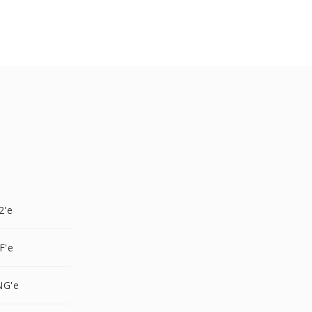
2'e
F'e
NG'e