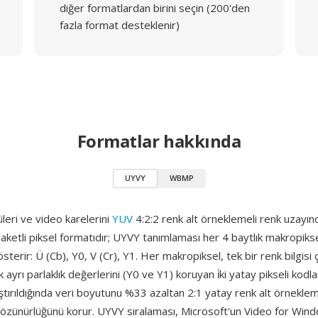
diğer formatlardan birini seçin (200'den
fazla format desteklenir)
Formatlar hakkında
UYVY
WBMP
leri ve video karelerini
YUV
4:2:2 renk alt örneklemeli renk uzayı
n paketli piksel formatıdır; UYVY tanımlaması her 4 baytlık makropiks
sterir: Ü (Cb), Y0, V (Cr), Y1. Her makropiksel, tek bir renk bilgisi ç
ayrı parlaklık değerlerini (Y0 ve Y1) koruyan i̇ki yatay pikseli kodla
aştırıldığında veri boyutunu %33 azaltan 2:1 yatay renk alt örnekle
 çözünürlüğünü korur. UYVY sıralaması, Microsoft'un Video for Win