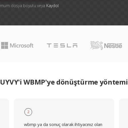
ksimum dosya boyutu veya
Kaydol
UYVY'i WBMP'ye dönüştürme yöntemi
2
wbmp ya da sonuç olarak ihtiyacınız olan