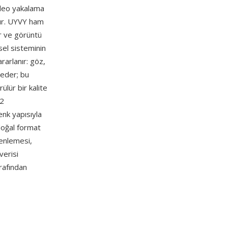
ideo yakalama
lır. UYVY ham
ir ve görüntü
rsel sisteminin
rarlanır: göz,
 eder; bu
ülür bir kalite
:2
enk yapısıyla
doğal format
zenlemesi,
verisi
rafından