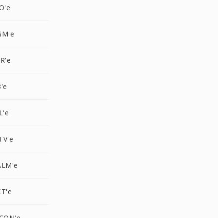
O'e
GM'e
R'e
'e
L'e
TV'e
ALM'e
CT'e
ICON'e