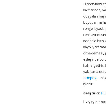
DirectShow çe
kartlarında, y
dosyaları başl
boyutlarının ha
renge kıyasla 
renk ayrıntısı
nedenle bitişi
kaybı yaratmaz
örneklemesi, p
eşleşir ve bu 
haline getirir
yakalama donan
FFmpeg
, Ima
işlenir.
Geliştirici
:
ITU
İlk yayın
: 198