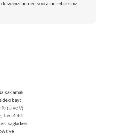
dosyanızı hemen sonra indirebilirsiniz
nda saklamak
eldeki bayt
ifti (Ü ve V)
r; tam 4:4:4
mesi sağlarken
dows ve