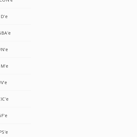
SD'e
GBA'e
UN'e
PM'e
V'e
IC'e
GF'e
PS'e