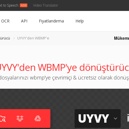
xt to Speech
Video Translator
OCR
API
Fiyatlandırma
Help
Mükem
ürücü
UYVY'den WBMP'e
YVY'den WBMP'ye dönüştürü
dosyalarınızı wbmp'ye çevrimiçi & ücretsiz olarak dönü
UYVY