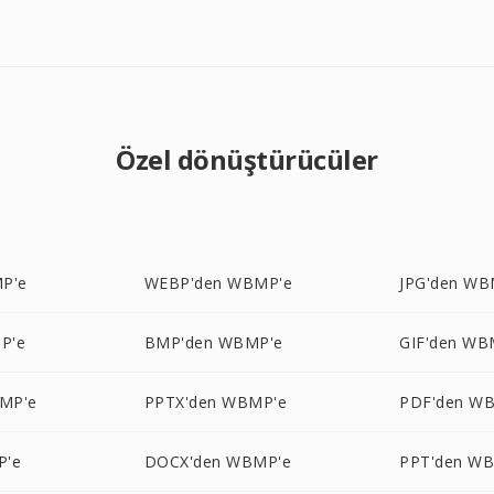
Özel dönüştürücüler
P'e
WEBP'den WBMP'e
JPG'den WB
P'e
BMP'den WBMP'e
GIF'den WB
MP'e
PPTX'den WBMP'e
PDF'den W
P'e
DOCX'den WBMP'e
PPT'den W