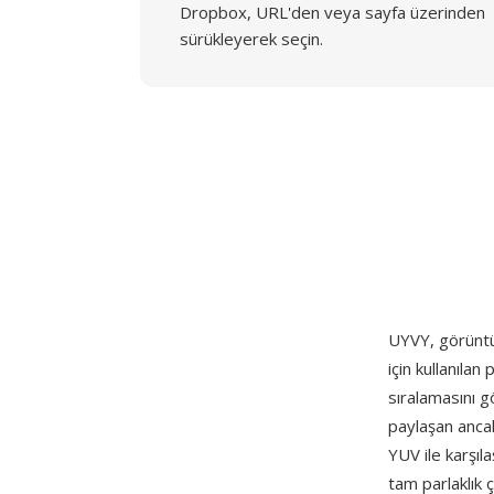
Dropbox, URL'den veya sayfa üzerinden
sürükleyerek seçin.
UYVY, görüntü
için kullanıla
sıralamasını gö
paylaşan ancak 
YUV ile karşıl
tam parlaklık