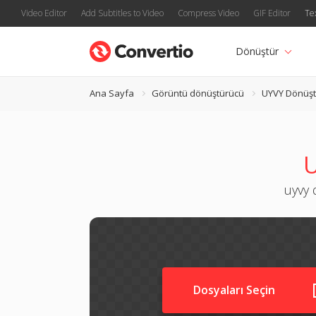
Video Editor
Add Subtitles to Video
Compress Video
GIF Editor
Te
Dönüştür
Ana Sayfa
Görüntü dönüştürücü
UYVY Dönüşt
U
uyvy 
Dosyaları Seçin