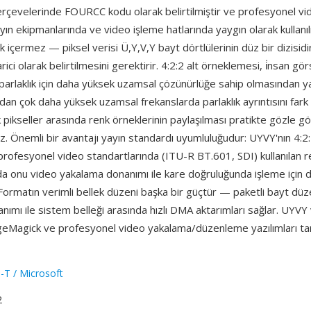
rçevelerinde FOURCC kodu olarak belirtilmiştir ve profesyonel v
ayın ekipmanlarında ve video işleme hatlarında yaygın olarak kullanı
ık içermez — piksel verisi Ü,Y,V,Y bayt dörtlülerinin düz bir dizisid
rici olarak belirtilmesini gerektirir. 4:2:2 alt örneklemesi, i̇nsan gö
parlaklık için daha yüksek uzamsal çözünürlüğe sahip olmasından ya
ndan çok daha yüksek uzamsal frekanslarda parlaklık ayrıntısını fark
k pikseller arasında renk örneklerinin paylaşılması pratikte gözle gör
. Önemli bir avantajı yayın standardı uyumluluğudur: UYVY'nın 4:2
rofesyonel video standartlarında (ITU-R BT.601, SDI) kullanılan r
da onu video yakalama donanımı ile kare doğruluğunda işleme için 
. Formatın verimli bellek düzeni başka bir güçtür — paketli bayt dü
ımı ile sistem belleği arasında hızlı DMA aktarımları sağlar. UYVY 
geMagick ve profesyonel video yakalama/düzenleme yazılımları ta
-T / Microsoft
2