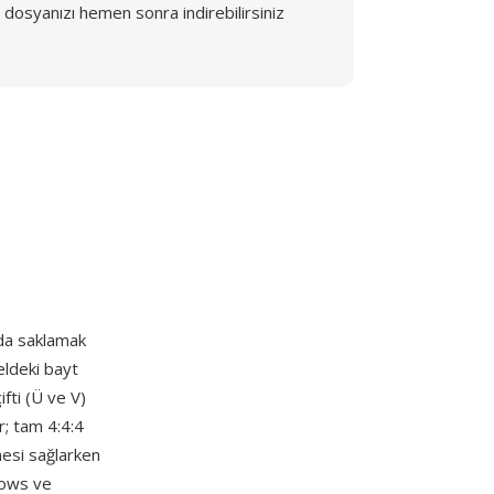
dosyanızı hemen sonra indirebilirsiniz
nda saklamak
eldeki bayt
ifti (Ü ve V)
r; tam 4:4:4
mesi sağlarken
dows ve