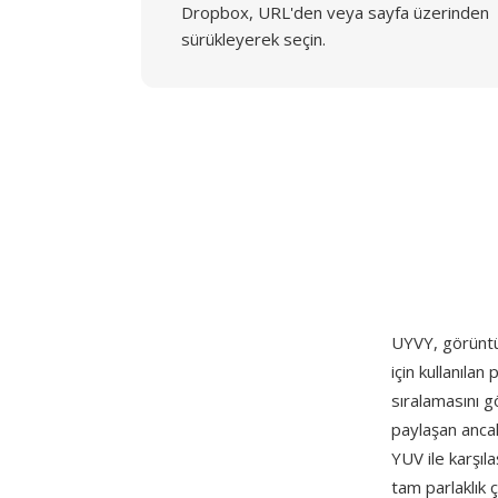
Dropbox, URL'den veya sayfa üzerinden
sürükleyerek seçin.
UYVY, görüntü
için kullanıla
sıralamasını gö
paylaşan ancak 
YUV ile karşıl
tam parlaklık