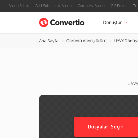
Video Editor
Add Subtitles to Video
Compress Video
GIF Editor
Te
Dönüştür
Ana Sayfa
Görüntü dönüştürücü
UYVY Dönüşt
uyvy
Dosyaları Seçin