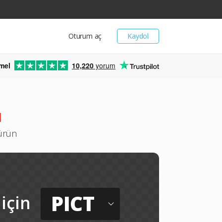
Oturum aç
Kaydol
mel
10,220
yorum
ü
türün
PICT
için