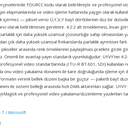
rçevelerinde FOURCC kodu olarak belirtilmiştir ve profesyonel v
ayın ekipmanlarında ve video işleme hatlarında yaygın olarak kullanı
ık içermez — piksel verisi Ü,Y,V,Y bayt dörtlülerinin düz bir dizisid
rici olarak belirtilmesini gerektirir. 4:2:2 alt örneklemesi, i̇nsan gö
parlaklık için daha yüksek uzamsal çözünürlüğe sahip olmasından ya
ndan çok daha yüksek uzamsal frekanslarda parlaklık ayrıntısını fark
k pikseller arasında renk örneklerinin paylaşılması pratikte gözle gör
. Önemli bir avantajı yayın standardı uyumluluğudur: UYVY'nın 4:2
rofesyonel video standartlarında (ITU-R BT.601, SDI) kullanılan r
da onu video yakalama donanımı ile kare doğruluğunda işleme için 
. Formatın verimli bellek düzeni başka bir güçtür — paketli bayt dü
ımı ile sistem belleği arasında hızlı DMA aktarımları sağlar. UYVY 
geMagick ve profesyonel video yakalama/düzenleme yazılımları ta
-T / Microsoft
2