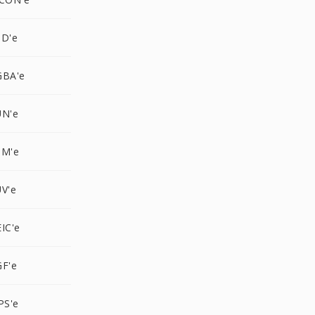
SD'e
GBA'e
UN'e
PM'e
V'e
IC'e
GF'e
PS'e