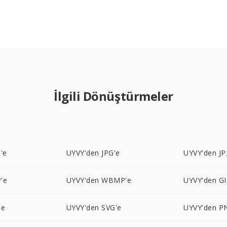
İlgili Dönüştürmeler
'e
UYVY'den JPG'e
UYVY'den JP
'e
UYVY'den WBMP'e
UYVY'den GI
'e
UYVY'den SVG'e
UYVY'den P