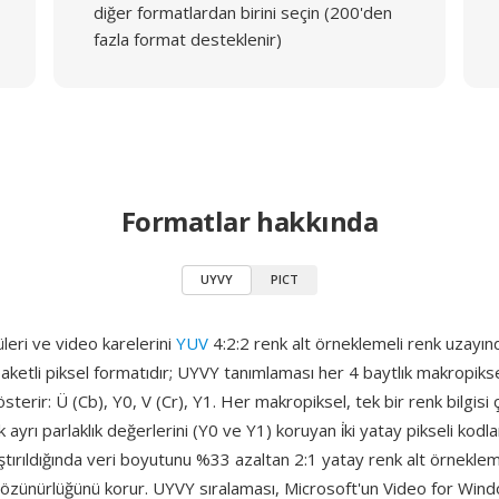
diğer formatlardan birini seçin (200'den
fazla format desteklenir)
Formatlar hakkında
UYVY
PICT
leri ve video karelerini
YUV
4:2:2 renk alt örneklemeli renk uzayı
n paketli piksel formatıdır; UYVY tanımlaması her 4 baytlık makropiks
sterir: Ü (Cb), Y0, V (Cr), Y1. Her makropiksel, tek bir renk bilgisi ç
ayrı parlaklık değerlerini (Y0 ve Y1) koruyan i̇ki yatay pikseli kodla
aştırıldığında veri boyutunu %33 azaltan 2:1 yatay renk alt örnekle
 çözünürlüğünü korur. UYVY sıralaması, Microsoft'un Video for Win