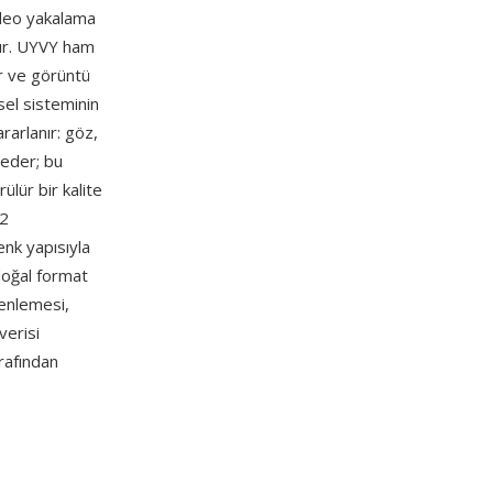
ideo yakalama
lır. UYVY ham
ir ve görüntü
rsel sisteminin
rarlanır: göz,
 eder; bu
ülür bir kalite
:2
enk yapısıyla
doğal format
zenlemesi,
verisi
rafından