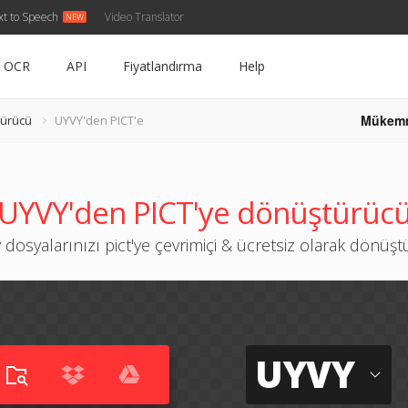
xt to Speech
Video Translator
OCR
API
Fiyatlandırma
Help
Mükem
ürücü
UYVY'den PICT'e
UYVY'den PICT'ye dönüştürüc
 dosyalarınızı pict'ye çevrimiçi & ücretsiz olarak dönüş
UYVY