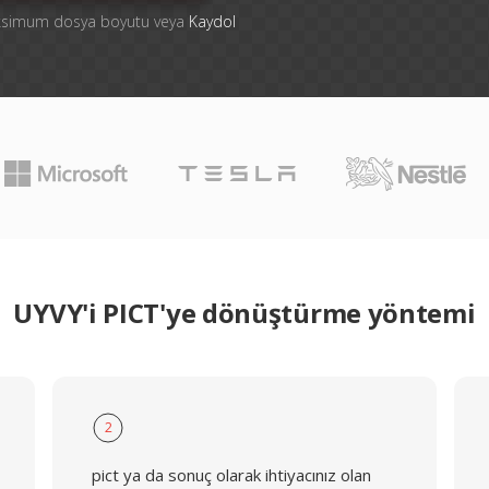
aksimum dosya boyutu veya
Kaydol
UYVY'i PICT'ye dönüştürme yöntemi
2
pict ya da sonuç olarak ihtiyacınız olan