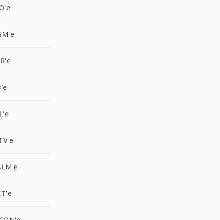
O'e
GM'e
R'e
'e
L'e
TV'e
ALM'e
CT'e
ICON'e