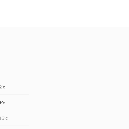
2'e
F'e
NG'e