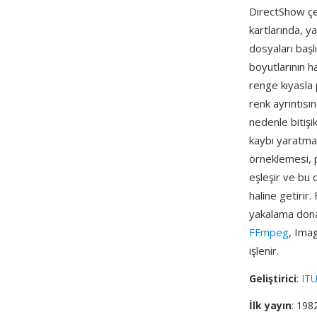
DirectShow çe
kartlarında, y
dosyaları başl
boyutlarının ha
renge kıyasla 
renk ayrıntısı
nedenle bitişi
kaybı yaratmaz
örneklemesi, p
eşleşir ve bu 
haline getirir
yakalama donan
FFmpeg
, Ima
işlenir.
Geliştirici
:
ITU
İlk yayın
: 198