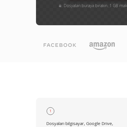
Dosyaları buraya bırakın. 1 GB m
1
Dosyaları bilgisayar, Google Drive,