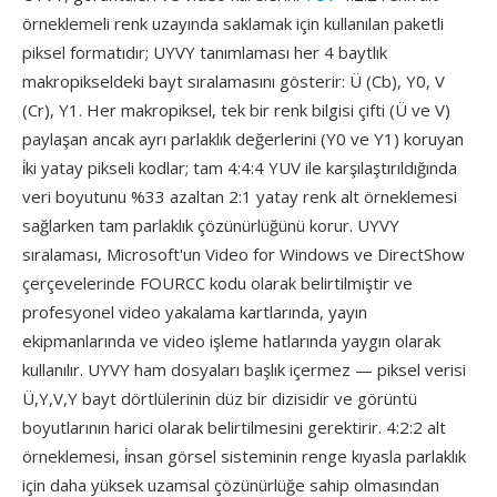
örneklemeli renk uzayında saklamak için kullanılan paketli
piksel formatıdır; UYVY tanımlaması her 4 baytlık
makropikseldeki bayt sıralamasını gösterir: Ü (Cb), Y0, V
(Cr), Y1. Her makropiksel, tek bir renk bilgisi çifti (Ü ve V)
paylaşan ancak ayrı parlaklık değerlerini (Y0 ve Y1) koruyan
i̇ki yatay pikseli kodlar; tam 4:4:4 YUV ile karşılaştırıldığında
veri boyutunu %33 azaltan 2:1 yatay renk alt örneklemesi
sağlarken tam parlaklık çözünürlüğünü korur. UYVY
sıralaması, Microsoft'un Video for Windows ve DirectShow
çerçevelerinde FOURCC kodu olarak belirtilmiştir ve
profesyonel video yakalama kartlarında, yayın
ekipmanlarında ve video işleme hatlarında yaygın olarak
kullanılır. UYVY ham dosyaları başlık içermez — piksel verisi
Ü,Y,V,Y bayt dörtlülerinin düz bir dizisidir ve görüntü
boyutlarının harici olarak belirtilmesini gerektirir. 4:2:2 alt
örneklemesi, i̇nsan görsel sisteminin renge kıyasla parlaklık
için daha yüksek uzamsal çözünürlüğe sahip olmasından