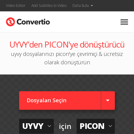
Video Editor
Add Subtitles to Video
Daha fazla
UYVY'den PICON'ye dönüştürücü
uyvy dosyalarınızı picon'ye çevrimiçi & ücretsiz
olarak dönüştürün
Dosyaları Seçin
UYVY
PICON
için