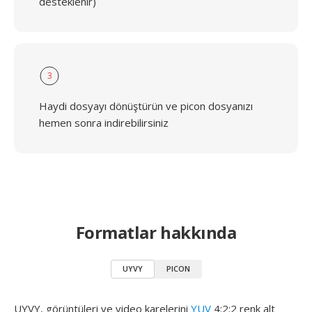
desteklenir)
3
Haydi dosyayı dönüştürün ve picon dosyanızı
hemen sonra indirebilirsiniz
Formatlar hakkında
UYVY
PICON
UYVY, görüntüleri ve video karelerini
YUV
4:2:2 renk alt