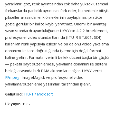
yararlanır: göz, renk ayrıntısından çok daha yüksek uzamsal
frekanslarda parlaklık ayrıntısını fark eder; bu nedenle bitişik
pikseller arasında renk örneklerinin paylaşılması pratikte
gözle görülür bir kalite kaybı yaratmaz. Önemli bir avantajı
yayın standardı uyumluluğudur: UYVY'nın 4:2:2 örneklemesi,
profesyonel video standartlarında (ITU-R BT.601, SDI)
kullanılan renk yapısıyla eşleşir ve bu da onu video yakalama
donanımı ile kare doğruluğunda işleme için doğal format
haline getirir. Formatın verimli bellek düzeni başka bir güçtür
— paketli bayt düzenlemesi, yakalama donanımı ile sistem
belleği arasında hızlı DMA aktarımları sağlar. UYVY verisi
FFmpeg
, ImageMagick ve profesyonel video
yakalama/düzenleme yazılımları tarafından işlenir.
Geliştirici
:
ITU-T / Microsoft
İlk yayın
: 1982