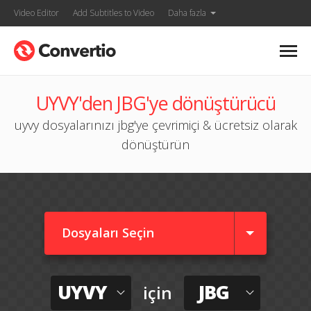
Video Editor
Add Subtitles to Video
Daha fazla
UYVY'den JBG'ye dönüştürücü
uyvy dosyalarınızı jbg'ye çevrimiçi & ücretsiz olarak
dönüştürün
Dosyaları Seçin
UYVY
JBG
için