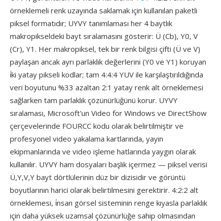
örneklemeli renk uzayında saklamak için kullanılan paketli
piksel formatıdır; UYVY tanımlaması her 4 baytlık
makropikseldeki bayt sıralamasını gösterir: Ü (Cb), Y0, V
(Cr), Y1. Her makropiksel, tek bir renk bilgisi çifti (Ü ve V)
paylaşan ancak ayrı parlaklık değerlerini (Y0 ve Y1) koruyan
i̇ki yatay pikseli kodlar; tam 4:4:4 YUV ile karşılaştırıldığında
veri boyutunu %33 azaltan 2:1 yatay renk alt örneklemesi
sağlarken tam parlaklık çözünürlüğünü korur. UYVY
sıralaması, Microsoft'un Video for Windows ve DirectShow
çerçevelerinde FOURCC kodu olarak belirtilmiştir ve
profesyonel video yakalama kartlarında, yayın
ekipmanlarında ve video işleme hatlarında yaygın olarak
kullanılır. UYVY ham dosyaları başlık içermez — piksel verisi
Ü,Y,V,Y bayt dörtlülerinin düz bir dizisidir ve görüntü
boyutlarının harici olarak belirtilmesini gerektirir. 4:2:2 alt
örneklemesi, i̇nsan görsel sisteminin renge kıyasla parlaklık
için daha yüksek uzamsal çözünürlüğe sahip olmasından