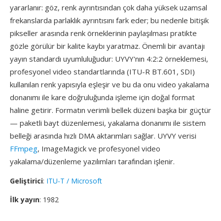
yararlanır: göz, renk ayrıntısından çok daha yüksek uzamsal
frekanslarda parlaklık ayrıntısını fark eder; bu nedenle bitişik
pikseller arasında renk örneklerinin paylaşılması pratikte
gözle görülür bir kalite kaybı yaratmaz. Önemli bir avantajı
yayın standardı uyumluluğudur: UYVY'nın 4:2:2 örneklemesi,
profesyonel video standartlarında (ITU-R BT.601, SDI)
kullanılan renk yapısıyla eşleşir ve bu da onu video yakalama
donanımı ile kare doğruluğunda işleme için doğal format
haline getirir. Formatın verimli bellek düzeni başka bir güçtür
— paketli bayt düzenlemesi, yakalama donanımı ile sistem
belleği arasında hızlı DMA aktarımları sağlar. UYVY verisi
FFmpeg
, ImageMagick ve profesyonel video
yakalama/düzenleme yazılımları tarafından işlenir.
Geliştirici
:
ITU-T / Microsoft
İlk yayın
: 1982