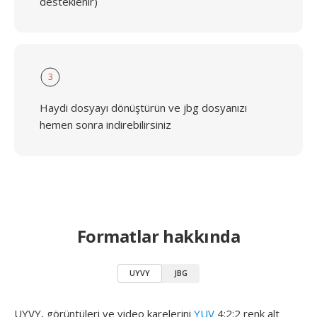
desteklenir)
3
Haydi dosyayı dönüştürün ve jbg dosyanızı
hemen sonra indirebilirsiniz
Formatlar hakkında
UYVY
JBG
UYVY, görüntüleri ve video karelerini
YUV
4:2:2 renk alt