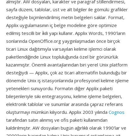
almıştır. AW dosyaları, karakter ve paragraf stillendirmesi,
sayfa düzeni, tablolar, üst ve alt bilgiler ile gömülü grafikler
desteğiyle biçimlendirilmiş metin belgeleri saklar. Format,
Applix uygulamasının iç belge modeline göre optimize
edilmiş tescilli bir i̇kili yapı kullanır. Applix Words, 1990'ların
sonlarında OpenOffice.org yaygınlaşmadan önce birçok
ticari Linux dağıtımıyla varsayılan kelime işlemci olarak
paketlendiğinde Linux topluluğunda özel bir görünürlük
kazanmıştır. Önemli avantajlarından biri yerel Unix platform
desteğiydi — Applix, çok az ticari alternatifin bulunduğu bir
dönemde Unix iş istasyonlarında profesyonel kelime işleme
yetenekleri sunuyordu. Formatın diğer Applix paketi
bileşenleriyle sıkı entegrasyonu, kelime işleme belgeleri,
elektronik tablolar ve sunumlar arasında çapraz referans
oluşturmayı mümkün kılıyordu. Applix 2003 yılında
Cognos
tarafından satın alınmış ve ofis paketi kullanımdan
kaldırılmıştır. AW dosyaları bugün ağırlıklı olarak 1990'lar ve
2000'lerin başından kalma Unix kurumsal ortamlarına ait