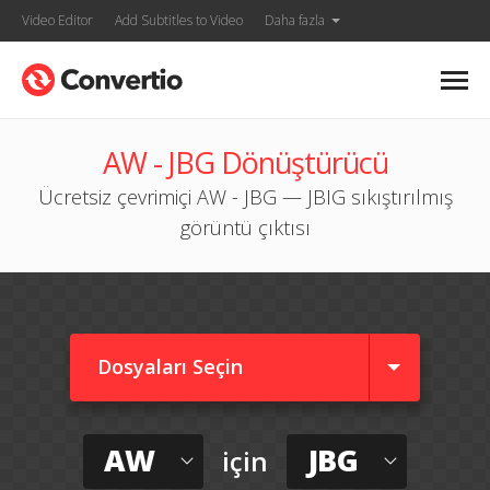
Video Editor
Add Subtitles to Video
Daha fazla
AW - JBG Dönüştürücü
Ücretsiz çevrimiçi AW - JBG — JBIG sıkıştırılmış
görüntü çıktısı
Dosyaları Seçin
AW
JBG
için