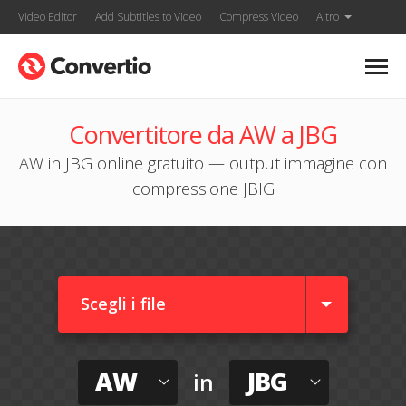
Video Editor
Add Subtitles to Video
Compress Video
Altro
Convertitore da AW a JBG
AW in JBG online gratuito — output immagine con
compressione JBIG
Scegli i file
AW
JBG
in