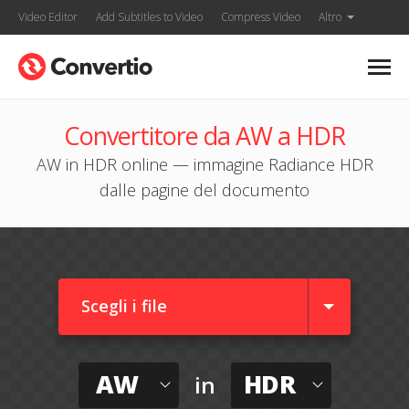
Video Editor
Add Subtitles to Video
Compress Video
Altro
Convertitore da AW a HDR
AW in HDR online — immagine Radiance HDR
dalle pagine del documento
Scegli i file
AW
HDR
in