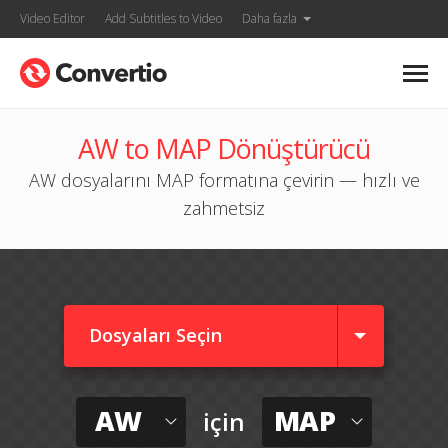
Video Editor
Add Subtitles to Video
Daha fazla
AW to MAP Dönüştürücü
AW dosyalarını MAP formatına çevirin — hızlı ve
zahmetsiz
Dosyaları Seçin
AW
MAP
için