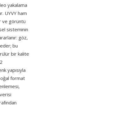
ideo yakalama
lır. UYVY ham
ir ve görüntü
rsel sisteminin
rarlanır: göz,
 eder; bu
ülür bir kalite
:2
enk yapısıyla
doğal format
zenlemesi,
verisi
rafından