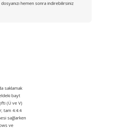
dosyanızı hemen sonra indirebilirsiniz
nda saklamak
eldeki bayt
ifti (Ü ve V)
r; tam 4:4:4
mesi sağlarken
dows ve