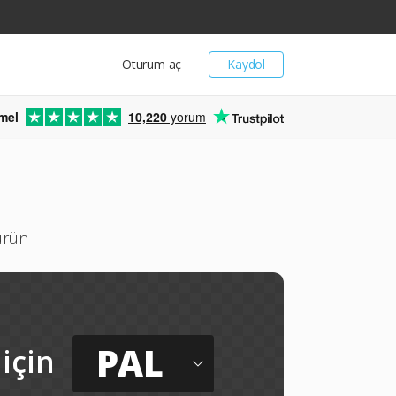
Oturum aç
Kaydol
mel
10,220
yorum
ürün
PAL
için