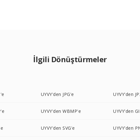
İlgili Dönüştürmeler
'e
UYVY'den JPG'e
UYVY'den JP
'e
UYVY'den WBMP'e
UYVY'den GI
'e
UYVY'den SVG'e
UYVY'den P