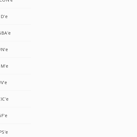
SD'e
GBA'e
UN'e
PM'e
V'e
IC'e
GF'e
PS'e