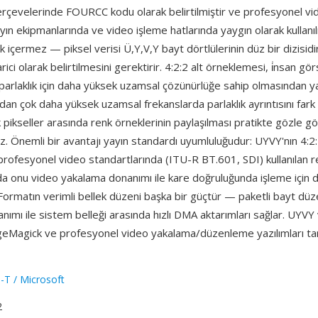
rçevelerinde FOURCC kodu olarak belirtilmiştir ve profesyonel v
ayın ekipmanlarında ve video işleme hatlarında yaygın olarak kullanı
ık içermez — piksel verisi Ü,Y,V,Y bayt dörtlülerinin düz bir dizisid
rici olarak belirtilmesini gerektirir. 4:2:2 alt örneklemesi, i̇nsan gö
parlaklık için daha yüksek uzamsal çözünürlüğe sahip olmasından ya
ndan çok daha yüksek uzamsal frekanslarda parlaklık ayrıntısını fark
k pikseller arasında renk örneklerinin paylaşılması pratikte gözle gör
. Önemli bir avantajı yayın standardı uyumluluğudur: UYVY'nın 4:2
rofesyonel video standartlarında (ITU-R BT.601, SDI) kullanılan r
da onu video yakalama donanımı ile kare doğruluğunda işleme için 
. Formatın verimli bellek düzeni başka bir güçtür — paketli bayt dü
ımı ile sistem belleği arasında hızlı DMA aktarımları sağlar. UYVY 
geMagick ve profesyonel video yakalama/düzenleme yazılımları ta
-T / Microsoft
2