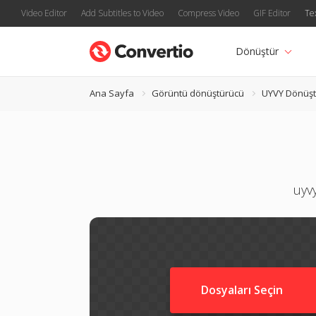
Video Editor
Add Subtitles to Video
Compress Video
GIF Editor
Te
Dönüştür
Ana Sayfa
Görüntü dönüştürücü
UYVY Dönüşt
uyvy
Dosyaları Seçin