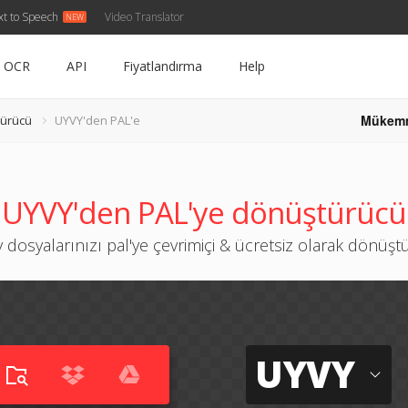
xt to Speech
Video Translator
OCR
API
Fiyatlandırma
Help
Mükem
ürücü
UYVY'den PAL'e
UYVY'den PAL'ye dönüştürücü
 dosyalarınızı pal'ye çevrimiçi & ücretsiz olarak dönüşt
UYVY