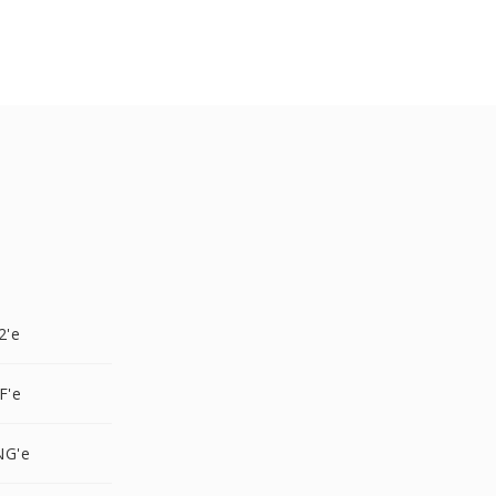
2'e
F'e
NG'e