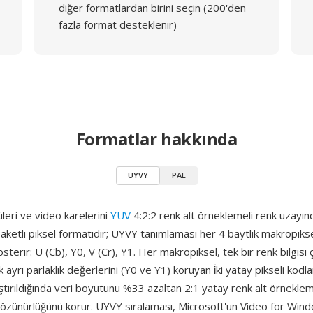
diğer formatlardan birini seçin (200'den
fazla format desteklenir)
Formatlar hakkında
UYVY
PAL
leri ve video karelerini
YUV
4:2:2 renk alt örneklemeli renk uzayı
n paketli piksel formatıdır; UYVY tanımlaması her 4 baytlık makropiks
sterir: Ü (Cb), Y0, V (Cr), Y1. Her makropiksel, tek bir renk bilgisi ç
ayrı parlaklık değerlerini (Y0 ve Y1) koruyan i̇ki yatay pikseli kodla
aştırıldığında veri boyutunu %33 azaltan 2:1 yatay renk alt örnekle
 çözünürlüğünü korur. UYVY sıralaması, Microsoft'un Video for Win