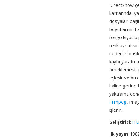
DirectShow çe
kartlarında, y
dosyaları başl
boyutlarının ha
renge kıyasla 
renk ayrıntısı
nedenle bitişi
kaybı yaratmaz
örneklemesi, p
eşleşir ve bu 
haline getirir
yakalama donan
FFmpeg
, Ima
işlenir.
Geliştirici
:
ITU
İlk yayın
: 198