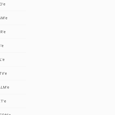
O'e
GM'e
R'e
'e
L'e
TV'e
ALM'e
CT'e
ICON'e