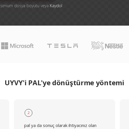
aksimum dosya boyutu veya
Kaydol
UYVY'i PAL'ye dönüştürme yöntemi
2
pal ya da sonuç olarak ihtiyacınız olan