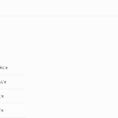
AL'e
AL'e
'e
'e