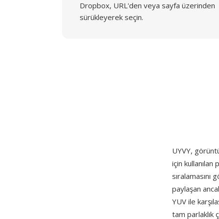
Dropbox, URL'den veya sayfa üzerinden
sürükleyerek seçin.
UYVY, görüntü
için kullanıla
sıralamasını gö
paylaşan ancak 
YUV ile karşıl
tam parlaklık