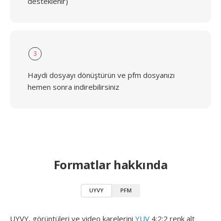
desteklenir)
3
Haydi dosyayı dönüştürün ve pfm dosyanızı
hemen sonra indirebilirsiniz
Formatlar hakkında
UYVY
PFM
UYVY, görüntüleri ve video karelerini
YUV
4:2:2 renk alt