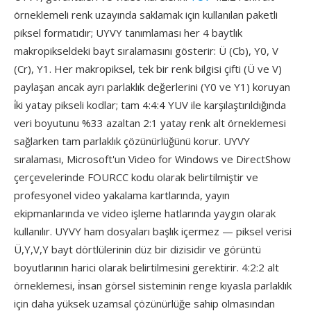
örneklemeli renk uzayında saklamak için kullanılan paketli
piksel formatıdır; UYVY tanımlaması her 4 baytlık
makropikseldeki bayt sıralamasını gösterir: Ü (Cb), Y0, V
(Cr), Y1. Her makropiksel, tek bir renk bilgisi çifti (Ü ve V)
paylaşan ancak ayrı parlaklık değerlerini (Y0 ve Y1) koruyan
i̇ki yatay pikseli kodlar; tam 4:4:4 YUV ile karşılaştırıldığında
veri boyutunu %33 azaltan 2:1 yatay renk alt örneklemesi
sağlarken tam parlaklık çözünürlüğünü korur. UYVY
sıralaması, Microsoft'un Video for Windows ve DirectShow
çerçevelerinde FOURCC kodu olarak belirtilmiştir ve
profesyonel video yakalama kartlarında, yayın
ekipmanlarında ve video işleme hatlarında yaygın olarak
kullanılır. UYVY ham dosyaları başlık içermez — piksel verisi
Ü,Y,V,Y bayt dörtlülerinin düz bir dizisidir ve görüntü
boyutlarının harici olarak belirtilmesini gerektirir. 4:2:2 alt
örneklemesi, i̇nsan görsel sisteminin renge kıyasla parlaklık
için daha yüksek uzamsal çözünürlüğe sahip olmasından