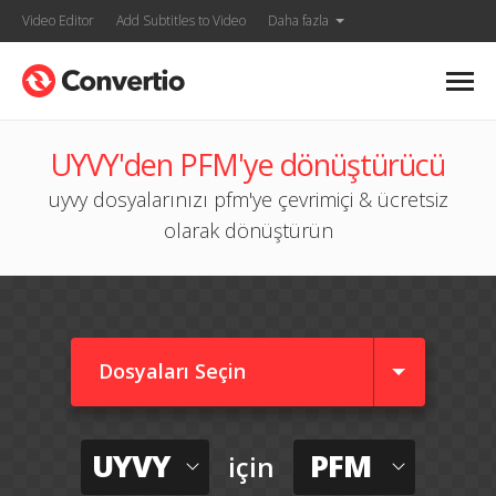
Video Editor
Add Subtitles to Video
Daha fazla
UYVY'den PFM'ye dönüştürücü
uyvy dosyalarınızı pfm'ye çevrimiçi & ücretsiz
olarak dönüştürün
Dosyaları Seçin
UYVY
PFM
için