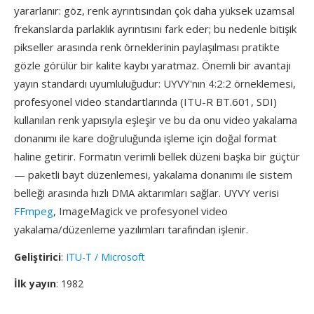
yararlanır: göz, renk ayrıntısından çok daha yüksek uzamsal
frekanslarda parlaklık ayrıntısını fark eder; bu nedenle bitişik
pikseller arasında renk örneklerinin paylaşılması pratikte
gözle görülür bir kalite kaybı yaratmaz. Önemli bir avantajı
yayın standardı uyumluluğudur: UYVY'nın 4:2:2 örneklemesi,
profesyonel video standartlarında (ITU-R BT.601, SDI)
kullanılan renk yapısıyla eşleşir ve bu da onu video yakalama
donanımı ile kare doğruluğunda işleme için doğal format
haline getirir. Formatın verimli bellek düzeni başka bir güçtür
— paketli bayt düzenlemesi, yakalama donanımı ile sistem
belleği arasında hızlı DMA aktarımları sağlar. UYVY verisi
FFmpeg
, ImageMagick ve profesyonel video
yakalama/düzenleme yazılımları tarafından işlenir.
Geliştirici
:
ITU-T / Microsoft
İlk yayın
: 1982