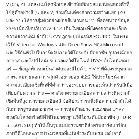
V (Cr), Y1 แต่ละแมโครพิกเซลเข้ารหัสพิกเซลแนวนอนสองตัวที่
ใช้คู่ตัวอย่างสี (U และ V) ร่วมกันแต่คงค่าความสว่างแยก (Y0
และ Y1) ให้การสุ่มตัวอย่างย่อยสีแนวนอน 2:1 ที่ลดขนาดข้อมูล
33% เมื่อเทียบกับ YUV 4:4:4 เต็มในขณะที่ยังคงความละเอียด
ความสว่างเต็ม ลำดับ UYVY ถูกระบุเป็นรหัส FOURCC ในเฟรม
เวิร์ก Video for Windows และ DirectShow ของ Microsoft
และใช้กันทั่วไปในการ์ดจับภาพวิดีโอระดับมืออาชีพ อุปกรณ์ออก
อากาศ และไปป์ไลน์ประมวลผลวิดีโอ ไฟล์ UYVY ดิบไม่มีเฮดเด
อร์ — ข้อมูลพิกเซลเป็นลำดับของสี่ไบต์ U,Y,V,Y ที่ต้องระบุขนาด
ภาพจากภายนอก การสุ่มตัวอย่างย่อย 4:2:2 ใช้ประโยชน์จาก
ความละเอียดเชิงพื้นที่ที่ต่ำกว่าของระบบการมองเห็นสำหรับสีเมื่อ
เทียบกับความสว่าง — ตาสังเกตรายละเอียดความสว่างที่ความถี่
เชิงพื้นที่สูงกว่ารายละเอียดสี ข้อดีประการหนึ่งคือความเข้ากันได้
กับมาตรฐานออกอากาศ — การสุ่มตัวอย่าง 4:2:2 ของ UYVY
ตรงกับโครงสร้างสีที่ใช้ในมาตรฐานวิดีโอระดับมืออาชีพ (ITU-R
BT.601, SDI) ทำให้เป็นรูปแบบธรรมชาติสำหรับฮาร์ดแวร์จับ
ภาพวิดีโอและการประมวลผลที่แม่นยำระดับเฟรม เลย์เอาต์